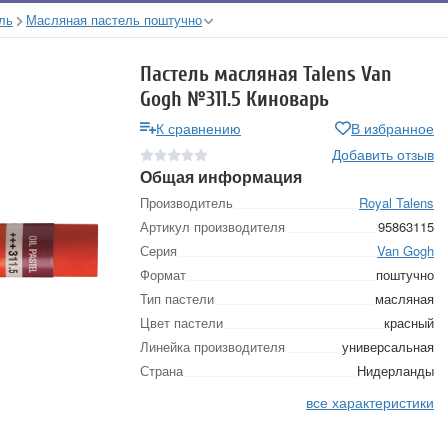
ль
Масляная пастель поштучно
Пастель масляная Talens Van
Gogh №311.5 Киноварь
К сравнению
В избранное
Добавить отзыв
Общая информация
Производитель
Royal Talens
Артикул производителя
95863115
Серия
Van Gogh
Формат
поштучно
Тип пастели
масляная
Цвет пастели
красный
Линейка производителя
универсальная
Страна
Нидерланды
все характеристики