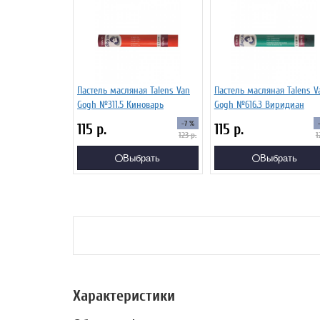
Пастель масляная Talens Van
Пастель масляная Talens V
Gogh №311.5 Киноварь
Gogh №616.3 Виридиан
-7 %
115
р.
115
р.
123
р.
1
Выбрать
Выбрать
Характеристики