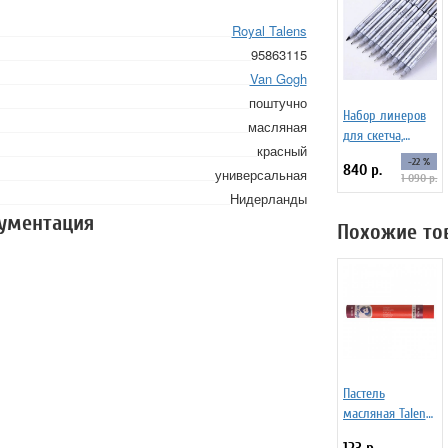
Royal Talens
95863115
Van Gogh
поштучно
Набор линеров
масляная
для скетча,
красный
черные SoulArt,
-22 %
840 р.
универсальная
10 шт.
1 090 р.
Нидерланды
кументация
Похожие то
Пастель
масляная Talens
Van Gogh №334.5
123 р.