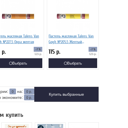
тель масляная Talens Van
Пастель масляная Talens Van
h №227.5 Охра желтая
Gogh №205.5 Желтый
лимонный
-7 %
-7 %
5
р.
115
р.
123
р.
123
р.
Выбрать
Выбрать
ерии:
на:
0
0
р.
Купить выбранные
 экономите:
0
р.
м купить