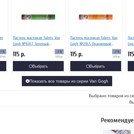
an
Пастель масляная Talens Van
Пастель масляная Talens Van
Пас
Gogh №614.7 Зеленый
Gogh №236.5 Оранжевый
Gog
средний устойчивый
светлый
-7 %
-7 %
-7 %
115
р.
115
р.
11
23
р.
123
р.
123
р.
Выбрать
Выбрать
Показать все товары из серии Van Gogh
Выбрано товаров из с
Вы
Рекомендуе