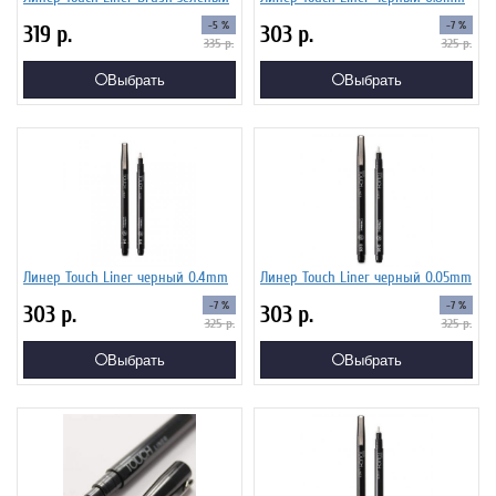
-5 %
-7 %
319
р.
303
р.
335
р.
325
р.
Выбрать
Выбрать
Линер Touch Liner черный 0.4mm
Линер Touch Liner черный 0.05mm
-7 %
-7 %
303
р.
303
р.
325
р.
325
р.
Выбрать
Выбрать