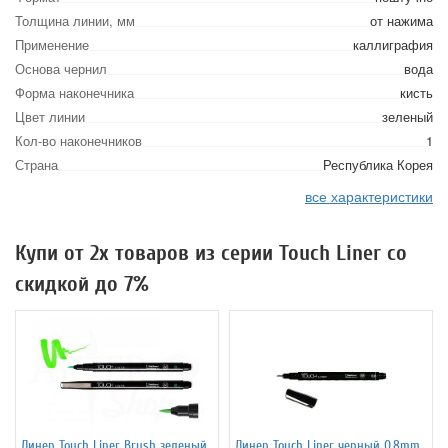
Толщина линии, мм
от нажима
Применение
каллиграфия
Основа чернил
вода
Форма наконечника
кисть
Цвет линии
зеленый
Кол-во наконечников
1
Страна
Республика Корея
все характеристики
Купи от 2х товаров из серии Touch Liner со
скидкой до 7%
Линер Touch Liner Brush зеленый
Линер Touch Liner черный 0.8mm