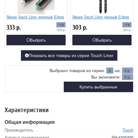
Линер Touch Liner зеленый 0.1mm
Линер Touch Liner черный 0.3mm
-7 %
-7 %
333
р.
303
р.
358
р.
325
р.
Выбрать
Выбрать
Показать все товары из серии Touch Liner
Выбрано товаров из серии:
на:
0
0
р.
Вы экономите:
0
р.
Купить выбранные
Характеристики
Общая информация
Производитель
Touch
Артикул производителя
SH-4300400