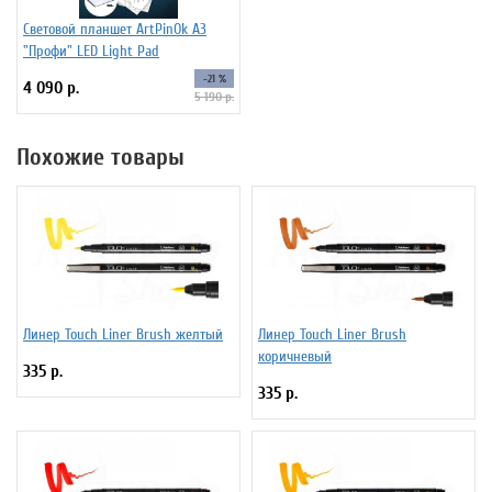
Световой планшет ArtPinOk А3
"Профи" LED Light Pad
-21 %
4 090 р.
5 190 р.
Похожие товары
Линер Touch Liner Brush желтый
Линер Touch Liner Brush
коричневый
335 р.
335 р.