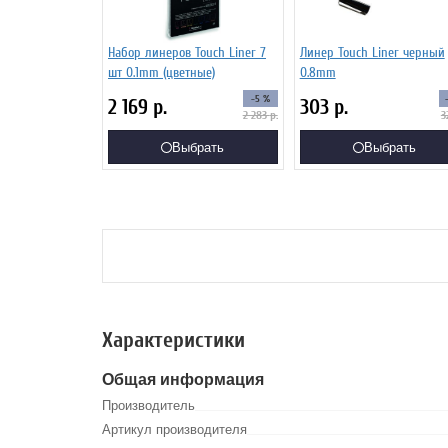
Набор линеров Touch Liner 7
Линер Touch Liner черный
шт 0.1mm (цветные)
0.8mm
-5 %
2 169
р.
303
р.
2 283
р.
3
Выбрать
Выбрать
Характеристики
Общая информация
Производитель
Артикул производителя