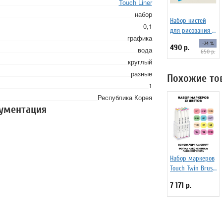
Touch Liner
набор
Набор кистей
0,1
для рисования c
графика
резервуаром
-24 %
490 р.
вода
Water Brush set
650 р.
№1, 6 штук
круглый
разные
Похожие то
1
Республика Корея
кументация
Набор маркеров
Touch Twin Brush
12 цветов
7 171 р.
пастельные
цвета