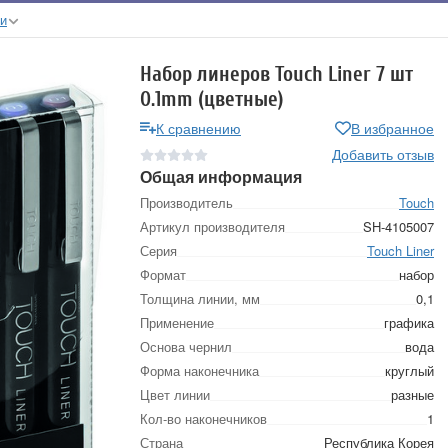
ки
Набор линеров Touch Liner 7 шт
0.1mm (цветные)
К сравнению
В избранное
Добавить отзыв
Общая информация
Производитель
Touch
Артикул производителя
SH-4105007
Серия
Touch Liner
Формат
набор
Толщина линии, мм
0,1
Применение
графика
Основа чернил
вода
Форма наконечника
круглый
Цвет линии
разные
Кол-во наконечников
1
Страна
Республика Корея