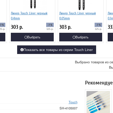
Линер Touch Liner черный
Линер Touch Liner черный
Лин
0.4mm
0.05mm
0.1
-7 %
-7 %
-7 %
303
р.
303
р.
33
25
р.
325
р.
325
р.
Выбрать
Выбрать
Показать все товары из серии Touch Liner
Выбрано товаров из с
Вы
Рекомендуе
Touch
SH-4105007