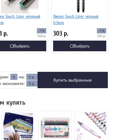
ер Touch Liner зеленый
Линер Touch Liner черный
mm
0.3mm
-7 %
-7 %
3
р.
303
р.
358
р.
325
р.
Выбрать
Выбрать
ерии:
на:
0
0
р.
Купить выбранные
 экономите:
0
р.
м купить