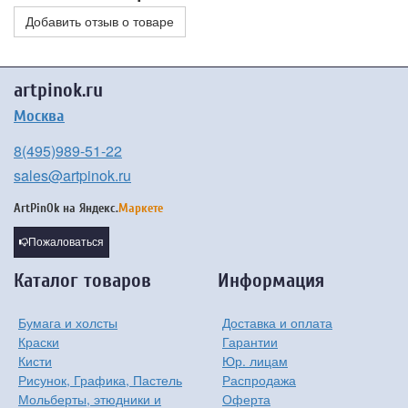
Добавить отзыв о товаре
artpinok.ru
Москва
8(495)989-51-22
sales@artpinok.ru
ArtPinOk на
Яндекс.
Маркете
Пожаловаться
Каталог товаров
Информация
Бумага и холсты
Доставка и оплата
Краски
Гарантии
Кисти
Юр. лицам
Рисунок, Графика, Пастель
Распродажа
Мольберты, этюдники и
Оферта