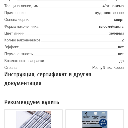
Толщина линии, мм
4/от нажима
Применение
художественное
Основа чернил
спирт
Форма наконечника
плоский/кисть
Цвет линии
зеленый
Кол-во наконечников
2
Эффект
нет
Перманентность
нет
Возможность заправки
да
Страна
Республика Корея
Инструкция, сертификат и другая
документация
Рекомендуем купить