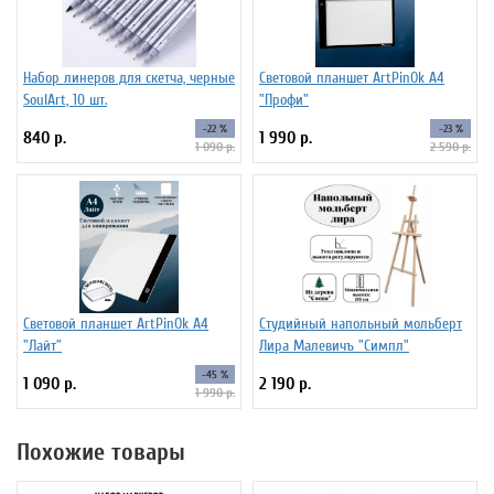
Набор линеров для скетча, черные
Световой планшет ArtPinOk А4
SoulArt, 10 шт.
"Профи"
-22 %
-23 %
840 р.
1 990 р.
1 090 р.
2 590 р.
Световой планшет ArtPinOk А4
Студийный напольный мольберт
"Лайт"
Лира Малевичъ "Симпл"
-45 %
1 090 р.
2 190 р.
1 990 р.
Похожие товары