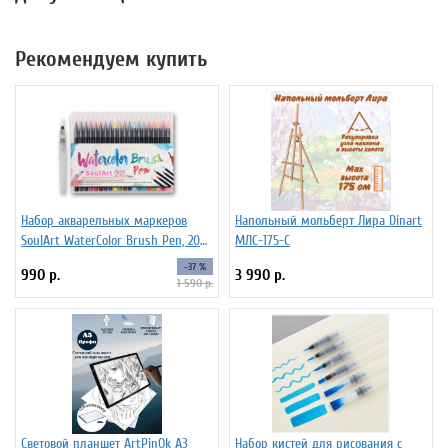
Рекомендуем купить
Набор акварельных маркеров
Напольный мольберт Лира Dinart
SoulArt WaterColor Brush Pen, 20
МЛС-175-С
цветов
-37 %
990 р.
3 990 р.
1 590 р.
Световой планшет ArtPinOk А3
Набор кистей для рисования c