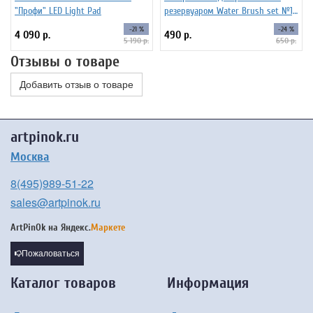
"Профи" LED Light Pad
резервуаром Water Brush set №1,
6 штук
-21 %
-24 %
4 090 р.
490 р.
5 190 р.
650 р.
Отзывы о товаре
Добавить отзыв о товаре
artpinok.ru
Москва
8(495)989-51-22
sales@artpinok.ru
ArtPinOk на
Яндекс.
Маркете
Пожаловаться
Каталог товаров
Информация