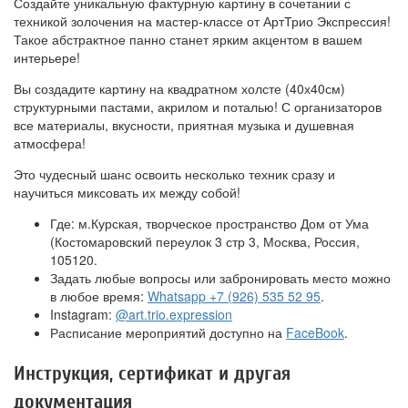
Создайте уникальную фактурную картину в сочетании с
техникой золочения на мастер-классе от АртТрио Экспрессия!
Такое абстрактное панно станет ярким акцентом в вашем
интерьере!
Вы создадите картину на квадратном холсте (40х40см)
структурными пастами, акрилом и поталью! С организаторов
все материалы, вкусности, приятная музыка и душевная
атмосфера!
Это чудесный шанс освоить несколько техник сразу и
научиться миксовать их между собой!
Где: м.Курская, творческое пространство Дом от Ума
(Костомаровский переулок 3 стр 3, Москва, Россия,
105120.
Задать любые вопросы или забронировать место можно
в любое время:
Whatsapp +7 (926) 535 52 95
.
Instagram:
@art.trio.expression
Расписание мероприятий доступно на
FaceBook
.
Инструкция, сертификат и другая
документация