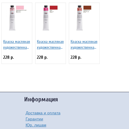
Краска масляная
Краска масляная
Краска масляная
художественная
художественная
художественная
Гамма "Студия",
Гамма "Студия",
Гамма "Студия",
228 р.
228 р.
228 р.
46мл, туба,
46мл, туба,
46мл, туба,
неаполитанская
кармин
английская
красная (имит)
красная
Информация
Доставка и оплата
Гарантии
Юр. лицам