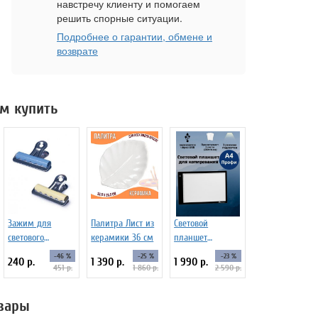
навстречу клиенту и помогаем
решить спорные ситуации.
Подробнее о гарантии, обмене и
возврате
м купить
Зажим для
Палитра Лист из
Световой
светового
керамики 36 см
планшет
планшета 2
ArtPinOk А4
-46 %
-25 %
-23 %
240 р.
1 390 р.
1 990 р.
штуки
"Профи"
451 р.
1 860 р.
2 590 р.
вары