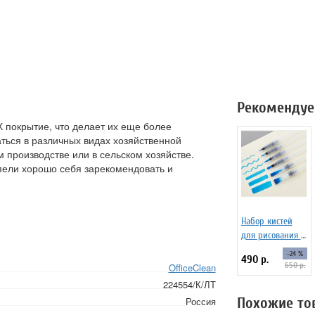
Рекомендуе
 покрытие, что делает их еще более
ться в различных видах хозяйственной
 производстве или в сельском хозяйстве.
пели хорошо себя зарекомендовать и
Набор кистей
для рисования c
резервуаром
-24 %
490 р.
Water Brush set
650 р.
OfficeClean
№1, 6 штук
224554/К/ЛТ
Похожие то
Россия