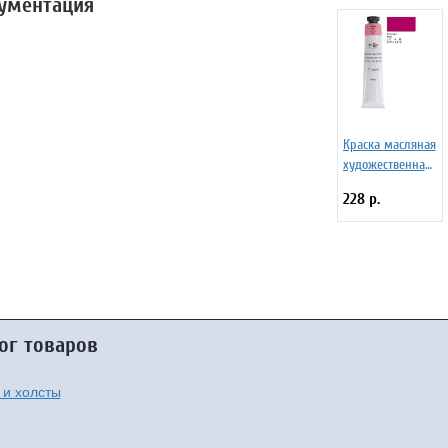
кументация
Краска масляная
художественная
Гамма "Студия",
228 р.
46мл, туба,
розовая
ог товаров
 и холсты