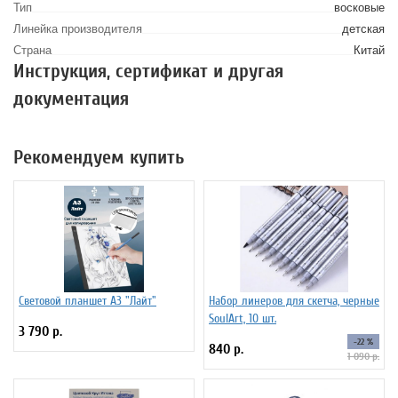
Тип
восковые
Линейка производителя
детская
Страна
Китай
Инструкция, сертификат и другая
документация
Рекомендуем купить
Световой планшет А3 "Лайт"
Набор линеров для скетча, черные
SoulArt, 10 шт.
3 790 р.
-22 %
840 р.
1 090 р.