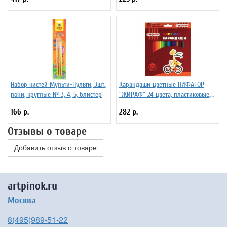
картон
Набор кистей Мульти-Пульти, 3шт.,
Карандаши цветные ПИФАГОР
пони, круглые № 3, 4, 5, блистер
"ЖИРАФ" 24 цвета, пластиковые,
заточенные 181252
166 р.
282 р.
Отзывы о товаре
Добавить отзыв о товаре
artpinok.ru
Москва
8(495)989-51-22