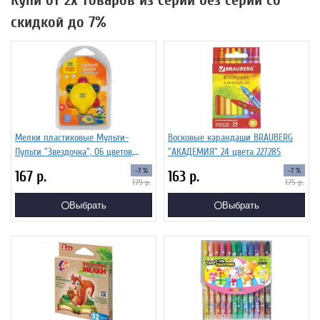
Купи от 2х товаров из серии без серии со
скидкой до 7%
Мелки пластиковые Мульти-
Восковые карандаши BRAUBERG
Пульти "Звездочка", 06 цветов,
"АКАДЕМИЯ" 24 цвета 227285
пластиковый корпус, блистер
-7 %
-7 %
167
р.
163
р.
179
р.
175
р.
Выбрать
Выбрать