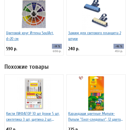
Цветовой круг Иттена SoulArt,
Зажим для светового планшета 2
d=20 см
штуки
-14 %
-46 %
590 р.
240 р.
690 р.
451 р.
Похожие товары
Кисти ПИФАГОР 10 шт (пони 5 шт,
Карандаши цветные Мульти-
синтетика 3 шт, щетина 2 шт,
Пульти "Енот-следопыт", 12 цветов,
круглые, плоские) 200505
трехгранные,рисунок на корпусе,
417 р.
225 р.