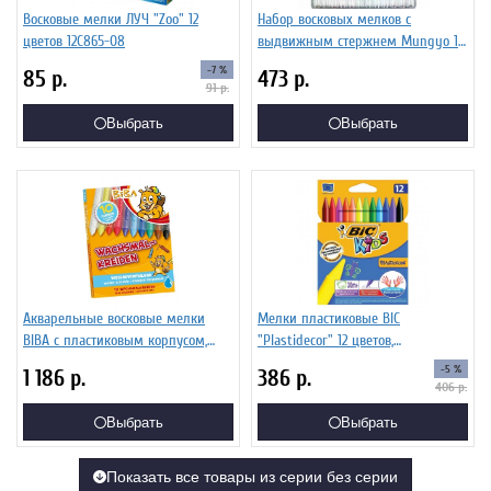
Восковые мелки ЛУЧ "Zoo" 12
Набор восковых мелков с
цветов 12С865-08
выдвижным стержнем Mungyo 12
цв
-7 %
85
р.
473
р.
91
р.
Выбрать
Выбрать
Акварельные восковые мелки
Мелки пластиковые BIC
BIBA с пластиковым корпусом,
"Plastidecor" 12 цветов,
водорастворимый, 10 цветов
ультрапрочные 945764
-5 %
1 186
р.
386
р.
406
р.
Выбрать
Выбрать
Показать все товары из серии без серии