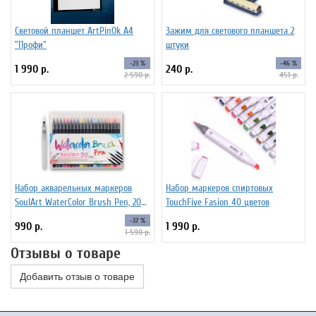
Световой планшет ArtPinOk А4
Зажим для светового планшета 2
"Профи"
штуки
-23 %
-46 %
1 990 р.
240 р.
2 590 р.
451 р.
Набор акварельных маркеров
Набор маркеров спиртовых
SoulArt WaterColor Brush Pen, 20
TouchFive Fasion 40 цветов
цветов
-37 %
990 р.
1 990 р.
1 590 р.
Отзывы о товаре
Добавить отзыв о товаре