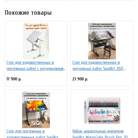
Похожие товары
Стол для художественных и
Стол для художественных и
чертежных работ с регулировкой
чертежных работ SoulArt 2021,
столешницы SoulArt
черный
17 900 р.
23 900 р.
Стол для чертежных и
Набор акварельных маркеров
художественных работ SoulArt
SoulArt WaterColor Brush Pen, 20