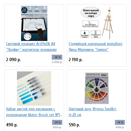
Световой планшет ArtPinOk А4
Студийный напольный мольберт
"Профи+" магнитное основание
Лира Малевичъ "Симпл"
-36 %
2 090 р.
2 190 р.
3 290 р.
Набор кистей для рисования c
Цветовой круг Иттена SoulArt,
резервуаром Water Brush set №1,
d=20 см
6 штук
-24 %
-14 %
490 р.
590 р.
650 р.
690 р.