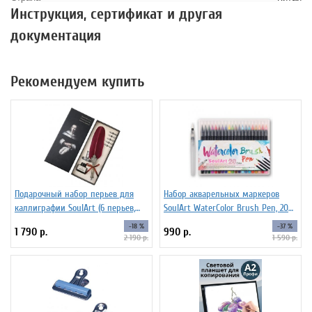
Инструкция, сертификат и другая
документация
Рекомендуем купить
Подарочный набор перьев для
Набор акварельных маркеров
каллиграфии SoulArt (6 перьев,
SoulArt WaterColor Brush Pen, 20
красный)
цветов
-18 %
-37 %
1 790 р.
990 р.
2 190 р.
1 590 р.