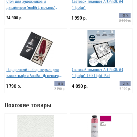
Стол для художников и
Световой планшет ArtPinOk А4
дизайнеров SoulArt, металл/
"Профи"
стекло 110 х 60 см
-23 %
24 900 р.
1 990 р.
2 590 р.
Подарочный набор перьев для
Световой планшет ArtPinOk А3
каллиграфии SoulArt (6 перьев,
"Профи" LED Light Pad
красный)
-18 %
-21 %
1 790 р.
4 090 р.
2 190 р.
5 190 р.
Похожие товары