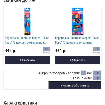
скидкой до 7%
Карандаши цветные Maped "Color
Карандаши цветные Maped "Color
Peps" 12 цветов трехгранные с
Peps" 12 цветов трехгранные
точилкой
-5 %
-7 %
342
р.
334
р.
359
р.
359
р.
Выбрать
Выбрать
Выбрано товаров из серии:
на:
0
0
р.
Вы экономите:
0
р.
Купить выбранные
Характеристики