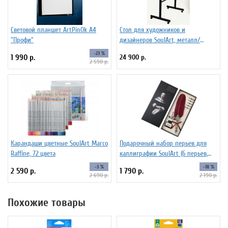
Световой планшет ArtPinOk А4
Стол для художников и
"Профи"
дизайнеров SoulArt, металл/
стекло 110 х 60 см
-23 %
1 990 р.
24 900 р.
2 590 р.
Карандаши цветные SoulArt Marco
Подарочный набор перьев для
Raffine, 72 цвета
каллиграфии SoulArt (6 перьев,
красный)
-3 %
-18 %
2 590 р.
1 790 р.
2 690 р.
2 190 р.
Похожие товары