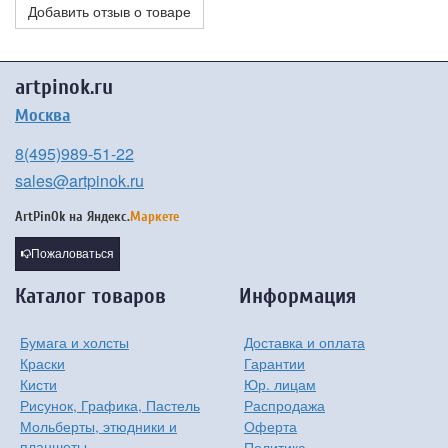
Добавить отзыв о товаре
artpinok.ru
Москва
8(495)989-51-22
sales@artpinok.ru
ArtPinOk на
Яндекс.
Маркете
Пожаловаться
Каталог товаров
Информация
Бумага и холсты
Доставка и оплата
Краски
Гарантии
Кисти
Юр. лицам
Рисунок, Графика, Пастель
Распродажа
Мольберты, этюдники и
Оферта
планшеты
Политика