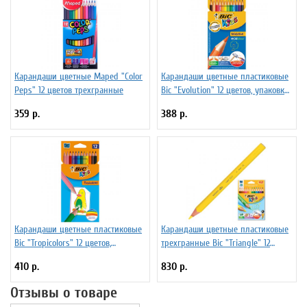
Карандаши цветные Maped "Color
Карандаши цветные пластиковые
Peps" 12 цветов трехгранные
Bic "Evolution" 12 цветов, упаковка
европодвес
359 р.
388 р.
Карандаши цветные пластиковые
Карандаши цветные пластиковые
Bic "Tropicolors" 12 цветов,
трехгранные Bic "Triangle" 12
упаковка европодвес
цветов
410 р.
830 р.
Отзывы о товаре