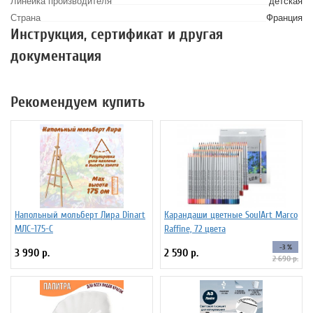
Линейка производителя
детская
Страна
Франция
Инструкция, сертификат и другая
документация
Рекомендуем купить
Напольный мольберт Лира Dinart
Карандаши цветные SoulArt Marco
МЛС-175-С
Raffine, 72 цвета
-3 %
3 990 р.
2 590 р.
2 690 р.