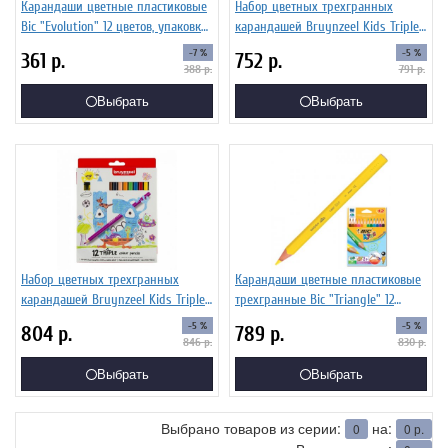
Карандаши цветные пластиковые
Набор цветных трехгранных
Bic "Evolution" 12 цветов, упаковка
карандашей Bruynzeel Kids Triple
европодвес
12 цветов
-7 %
-5 %
361
р.
752
р.
388
р.
791
р.
Выбрать
Выбрать
Набор цветных трехгранных
Карандаши цветные пластиковые
карандашей Bruynzeel Kids Triple
трехгранные Bic "Triangle" 12
20 цветов + точилка
цветов
-5 %
-5 %
804
р.
789
р.
846
р.
830
р.
Выбрать
Выбрать
Выбрано товаров из серии:
на:
0
0
р.