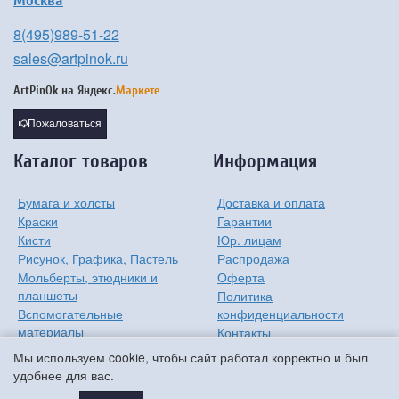
Москва
8(495)989-51-22
sales@artpinok.ru
ArtPinOk на
Яндекс.
Маркете
Пожаловаться
Каталог товаров
Информация
Бумага и холсты
Доставка и оплата
Краски
Гарантии
Кисти
Юр. лицам
Рисунок, Графика, Пастель
Распродажа
Мольберты, этюдники и
Оферта
планшеты
Политика
Вспомогательные
конфиденциальности
материалы
Контакты
Хобби
О компании
Мы используем cookie, чтобы сайт работал корректно и был
Детям
удобнее для вас.
Мастер-классы