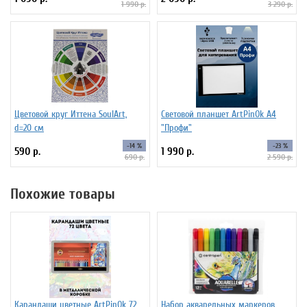
1 990 р.
3 290 р.
Цветовой круг Иттена SoulArt,
Световой планшет ArtPinOk А4
d=20 см
"Профи"
-14 %
-23 %
590 р.
1 990 р.
690 р.
2 590 р.
Похожие товары
Карандаши цветные ArtPinOk 72
Набор акварельных маркеров