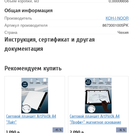
Объем коробки, м3
0,00006656
Общая информация
Производитель
KOH-I-NOOR
Артикул производителя
8673001005PK
Страна
Чехия
Инструкция, сертификат и другая
документация
Рекомендуем купить
Световой планшет ArtPinOk А4
Световой планшет ArtPinOk А4
"Лайт"
"Профи+" магнитное основание
-45 %
-36 %
1 090 р.
2 090 р.