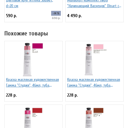
Цветовой круг Иттена SoulArt,
Мольберт-комплект Лира
d=20 см
"Начинающий Васнецов" Dinart с
планшетом 50х70 см и
-14 %
590 р.
4 490 р.
стаканчиками
690 р.
Похожие товары
Краска масляная художественная
Краска масляная художественная
Гамма "Студия", 46мл, туба,
Гамма "Студия", 46мл, туба,
розовая
неаполитанская красная (имит)
228 р.
228 р.