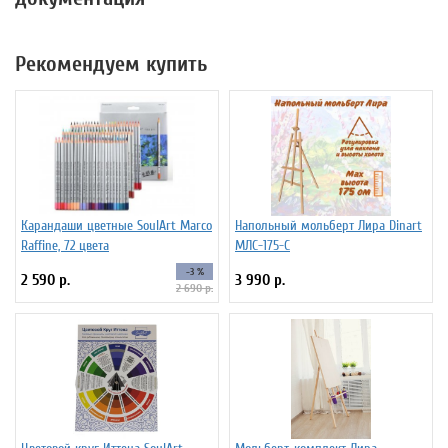
Рекомендуем купить
Карандаши цветные SoulArt Marco
Напольный мольберт Лира Dinart
Raffine, 72 цвета
МЛС-175-С
-3 %
2 590 р.
3 990 р.
2 690 р.