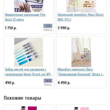
Акварельные карандаши Fine
Напольный мольберт Лира Dinart
Aqua 72 цвета
МЛС-175-С
-7 %
1 750 р.
3 990 р.
1 890 р.
Набор кистей для рисования c
Мольберт-комплект Лира
резервуаром Water Brush set №1,
"Начинающий Васнецов" Dinart с
6 штук
планшетом 50х70 см и
-24 %
490 р.
4 490 р.
стаканчиками
650 р.
Похожие товары