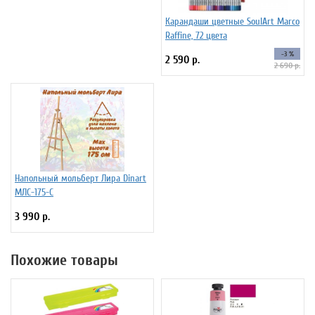
Карандаши цветные SoulArt Marco
Raffine, 72 цвета
-3 %
2 590 р.
2 690 р.
Напольный мольберт Лира Dinart
МЛС-175-С
3 990 р.
Похожие товары