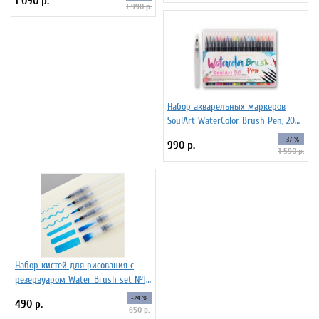
1 090 р.
1 990 р.
Набор акварельных маркеров
SoulArt WaterColor Brush Pen, 20
цветов
-37 %
990 р.
1 590 р.
Набор кистей для рисования c
резервуаром Water Brush set №1,
6 штук
-24 %
490 р.
650 р.