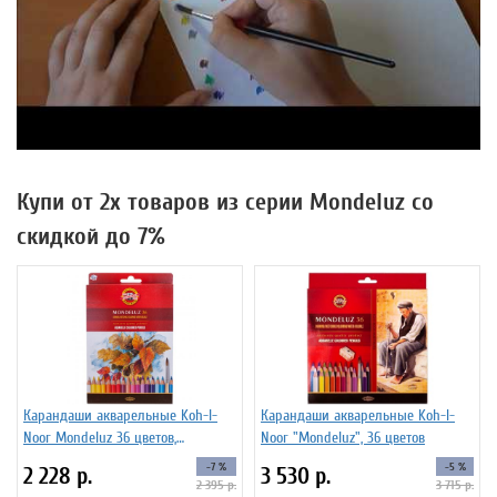
Купи от 2х товаров из серии Mondeluz со
скидкой до 7%
Карандаши акварельные Koh-I-
Карандаши акварельные Koh-I-
Noor Mondeluz 36 цветов,
Noor "Mondeluz", 36 цветов
картонная упаковка
-7 %
-5 %
2 228
р.
3 530
р.
2 395
р.
3 715
р.