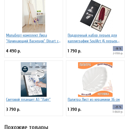
Мольберт-комплект Лира
Подарочный набор перьев для
"Начинающий Васнецов" Dinart с
каллиграфии SoulArt (6 перьев,
планшетом 50х70 см и
красный)
-18 %
4 490 р.
1 790 р.
стаканчиками
2 190 р.
Световой планшет А3 "Лайт"
Палитра Лист из керамики 36 см
-25 %
3 790 р.
1 390 р.
1 860 р.
Похожие товары