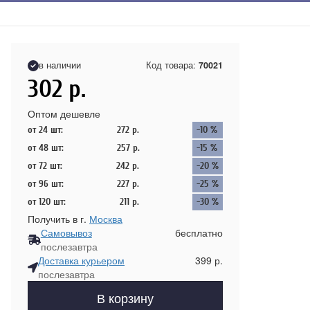
в наличии
Код товара:
70021
302
р.
Оптом дешевле
от 24 шт:
272
р.
-10 %
от 48 шт:
257
р.
-15 %
от 72 шт:
242
р.
-20 %
от 96 шт:
227
р.
-25 %
от 120 шт:
211
р.
-30 %
Получить в г.
Москва
Самовывоз
бесплатно
послезавтра
Доставка курьером
399 р.
послезавтра
В корзину