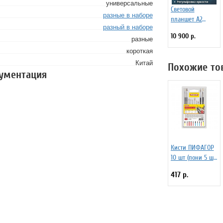
универсальные
Световой
разные в наборе
планшет А2
разный в наборе
"Профи"
10 900 р.
разные
короткая
Китай
Похожие то
кументация
Кисти ПИФАГОР
10 шт (пони 5 шт,
синтетика 3 шт,
417 р.
щетина 2 шт,
круглые,
плоские) 200505