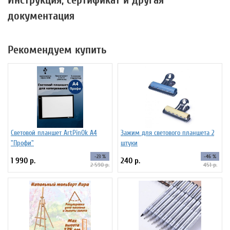
Инструкция, сертификат и другая
документация
Рекомендуем купить
Световой планшет ArtPinOk А4
Зажим для светового планшета 2
"Профи"
штуки
-23 %
-46 %
1 990 р.
240 р.
2 590 р.
451 р.