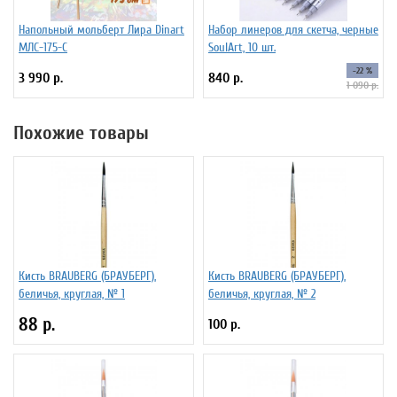
Напольный мольберт Лира Dinart
Набор линеров для скетча, черные
МЛС-175-С
SoulArt, 10 шт.
-22 %
3 990 р.
840 р.
1 090 р.
Похожие товары
Кисть BRAUBERG (БРАУБЕРГ),
Кисть BRAUBERG (БРАУБЕРГ),
беличья, круглая, № 1
беличья, круглая, № 2
88 р.
100 р.