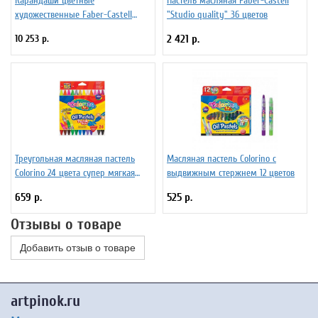
Карандаши цветные
Пастель масляная Faber-Castell
художественные Faber-Castell
"Studio quality" 36 цветов
"Polychromos" 36 цветов,
10 253 р.
2 421 р.
студийная коробка
Треугольная масляная пастель
Масляная пастель Colorino с
Colorino 24 цвета супер мягкая
выдвижным стержнем 12 цветов
(золотой, серебряный, 4 неоновых
659 р.
525 р.
цвета)
Отзывы о товаре
Добавить отзыв о товаре
artpinok.ru