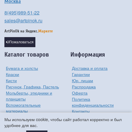
Москва
8(495)989-51-22
sales@artpinok.ru
ArtPinOk на
Яндекс.
Маркете
Пожаловаться
Каталог товаров
Информация
Бумага и холсты
Доставка и оплата
Краски
Гарантии
Кисти
Юр. лицам
Рисунок, Графика, Пастель
Распродажа
Мольберты, этюдники и
Оферта
планшеты
Политика
Вспомогательные
конфиденциальности
материалы
Контакты
Хобби
О компании
Мы используем cookie, чтобы сайт работал корректно и был
Детям
удобнее для вас.
Мастер-классы