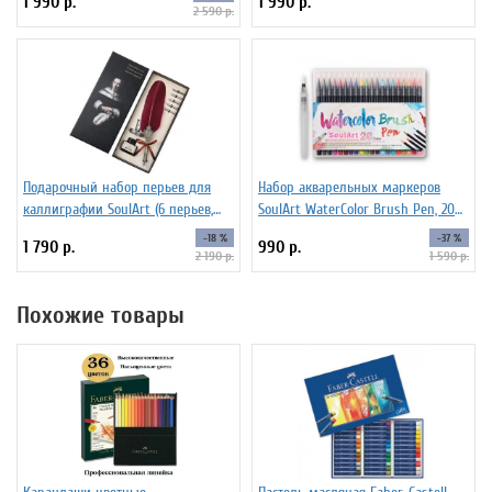
1 990 р.
1 990 р.
2 590 р.
Подарочный набор перьев для
Набор акварельных маркеров
каллиграфии SoulArt (6 перьев,
SoulArt WaterColor Brush Pen, 20
красный)
цветов
-18 %
-37 %
1 790 р.
990 р.
2 190 р.
1 590 р.
Похожие товары