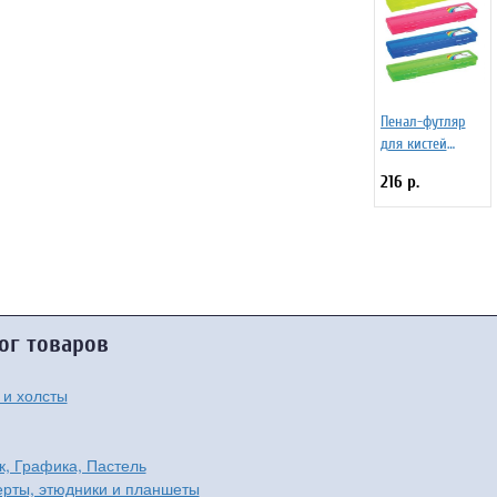
Пенал-футляр
для кистей
Стамм
216 р.
"Primavera",
350*90мм,
пластик, ассорти
ог товаров
 и холсты
к, Графика, Пастель
рты, этюдники и планшеты