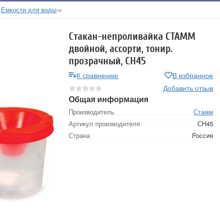
Емкости для воды
Стакан-непроливайка СТАММ
двойной, ассорти, тонир.
прозрачный, СН45
К сравнению
В избранное
Добавить отзыв
Общая информация
Производитель
Стамм
Артикул производителя
СН45
Страна
Россия