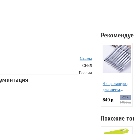
Рекомендуе
Стамм
СН45
Россия
кументация
Набор линеров
для скетча,
черные SoulArt,
-22 %
840 р.
10 шт.
1 090 р.
Похожие то