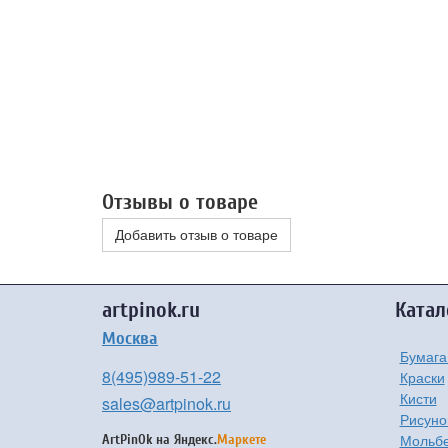
Отзывы о товаре
Добавить отзыв о товаре
artpinok.ru
Катал
Москва
Бумага
8(495)989-51-22
Краски
Кисти
sales@artpinok.ru
Рисуно
Мольбе
ArtPinOk на
Яндекс.
Маркете