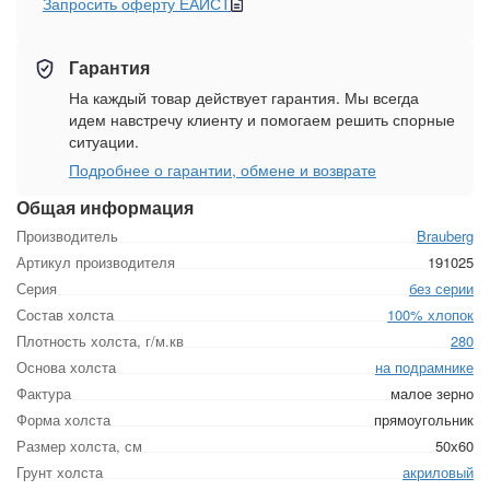
Запросить оферту ЕАИСТ
Гарантия
На каждый товар действует гарантия. Мы всегда
идем навстречу клиенту и помогаем решить спорные
ситуации.
Подробнее о гарантии, обмене и возврате
Общая информация
Производитель
Brauberg
Артикул производителя
191025
Серия
без серии
Состав холста
100% хлопок
Плотность холста, г/м.кв
280
Основа холста
на подрамнике
Фактура
малое зерно
Форма холста
прямоугольник
Размер холста, см
50х60
Грунт холста
акриловый