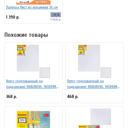
Палитра Лист из керамики 36 см
-25 %
1 390 р.
1 860 р.
Похожие товары
Холст грунтованный на
Холст грунтованный на
подрамнике BRAUBERG ЭКОНОМ,
подрамнике BRAUBERG ЭКОНОМ,
30х40см, 100% хлопок, мелкое
40х50см, 100% хлопок, мелкое
368 р.
468 р.
зерно, 191023
зерно, 191024