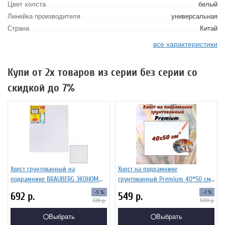
Цвет холста
белый
Линейка производителя
универсальная
Страна
Китай
все характеристики
Купи от 2х товаров из серии без серии со
скидкой до 7%
Холст грунтованный на
Холст на подрамнике
подрамнике BRAUBERG ЭКОНОМ,
грунтованный Premium 40*50 см
50х60см, 100% хлопок, мелкое
SoulArt
-5 %
-7 %
692
р.
549
р.
зерно, 191025
728
р.
590
р.
Выбрать
Выбрать