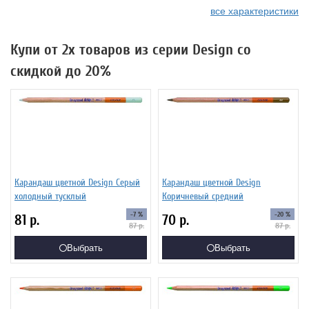
все характеристики
Купи от 2х товаров из серии Design со
скидкой до 20%
Карандаш цветной Design Серый
Карандаш цветной Design
холодный тусклый
Коричневый средний
-7 %
-20 %
81
р.
70
р.
87
р.
87
р.
Выбрать
Выбрать