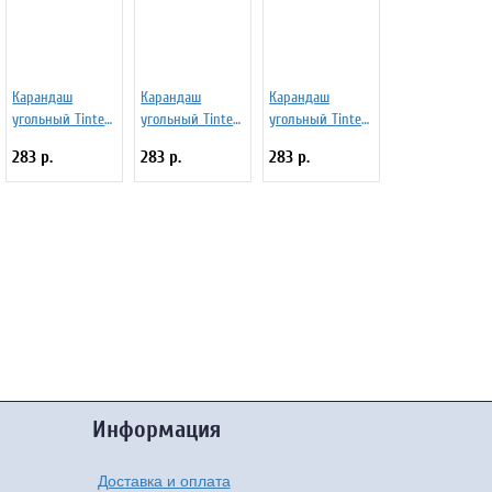
Карандаш
Карандаш
Карандаш
угольный Tinted
угольный Tinted
угольный Tinted
Charcoal №TC07
Charcoal №TC08
Charcoal №TC16
283 р.
283 р.
283 р.
Лавандовый
Чертополох
Зеленый мох
темный
Информация
Доставка и оплата