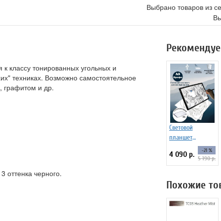
Выбрано товаров из с
Вы
Рекомендуе
 к классу тонированных угольных и
их" техниках. Возможно самостоятельное
, графитом и др.
Световой
планшет
ArtPinOk А3
-21 %
4 090 р.
"Профи" LED
5 190 р.
Light Pad
3 оттенка черного.
Похожие то