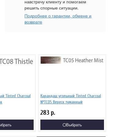
навстречу клиенту и помогаем
решить спорные ситуации.
Подробнее о гарантии, обмене и
возврате
й Tinted Charcoal
Карандаш угольный Tinted Charcoal
ох
№TC05 Вереск туманный
283
р.
ыбрать
Выбрать