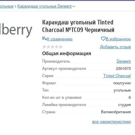
гольные
Карандаши угольные Derwent
Карандаш угольный Tinted
Charcoal №TC09 Черничный
К сравнению
В избранное
Добавить отзыв
Общая информация
Производитель
Derwent
Артикул производителя
2301673
Серия
Tinted Charcoal
Формат
поштучно
Тип
угольные
Кол-во шт в упаковке
6
Линейка производителя
студия
Страна
Великобритания
все характеристики