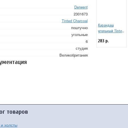
Derwent
2301673
Tinted Charcoal
Карандаш
поштучно
угольный Tinted
угольные
Charcoal №TC05
283 р.
6
Вереск
студия
туманный
Великобритания
кументация
ог товаров
 и холсты