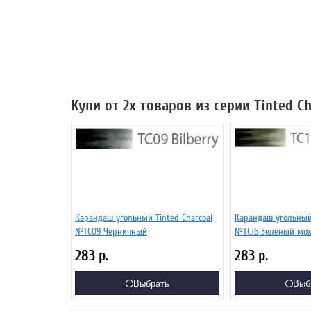
Купи от 2х товаров из серии Tinted C
Карандаш угольный Tinted Charcoal
Карандаш угольный 
№TC09 Черничный
№TC16 Зеленый мо
283
р.
283
р.
Выбрать
Выб