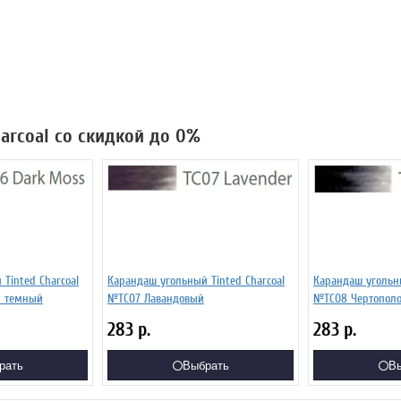
harcoal со скидкой до 0%
Tinted Charcoal
Карандаш угольный Tinted Charcoal
Карандаш угольны
х темный
№TC07 Лавандовый
№TC08 Чертопол
283
р.
283
р.
рать
Выбрать
В