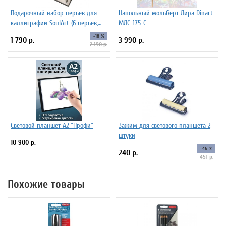
Подарочный набор перьев для
Напольный мольберт Лира Dinart
каллиграфии SoulArt (6 перьев,
МЛС-175-С
красный)
-18 %
1 790 р.
3 990 р.
2 190 р.
Световой планшет А2 "Профи"
Зажим для светового планшета 2
штуки
10 900 р.
-46 %
240 р.
451 р.
Похожие товары