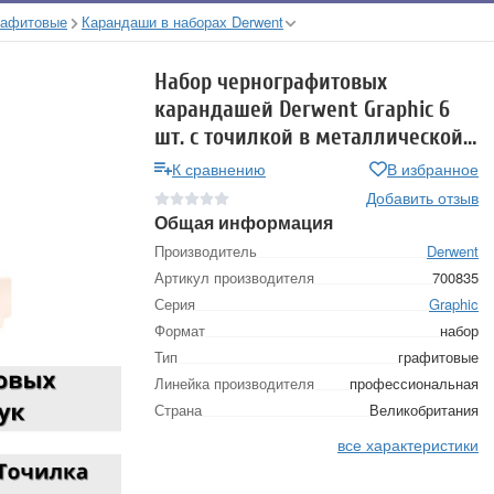
рафитовые
Карандаши в наборах Derwent
Набор чернографитовых
карандашей Derwent Graphic 6
шт. с точилкой в металлической
упаковке
К сравнению
В избранное
Добавить отзыв
Общая информация
Производитель
Derwent
Артикул производителя
700835
Серия
Graphic
Формат
набор
Тип
графитовые
Линейка производителя
профессиональная
Страна
Великобритания
все характеристики