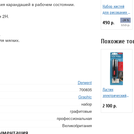
ния карандашей в рабочем состоянии.
Набор кистей
для рисования c
и 2H.
резервуаром
-24 %
490 р.
Water Brush set
650 р.
№1, 6 штук
.
ля мягких.
Похожие то
Derwent
700835
Ластик
электрический
Graphic
Derwent 8
набор
2 100 р.
сменных
графитовые
насадок
профессиональная
Великобритания
кументация