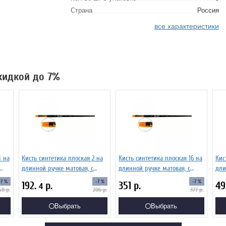
Страна
Россия
все характеристики
скидкой до 7%
4 на
Кисть синтетика плоская 2 на
Кисть синтетика плоская 16 на
Кис
длинной ручке матовая, с
длинной ручке матовая, с
дли
ия
укороченной вставкой Серия
укороченной вставкой Серия
уко
-7 %
-7 %
-7 %
192.
р.
351
р.
4
4
1327 ЖС2-02,07Ж
1327 ЖС2-16,07Ж
132
58
р.
206
р.
377
р.
Выбрать
Выбрать