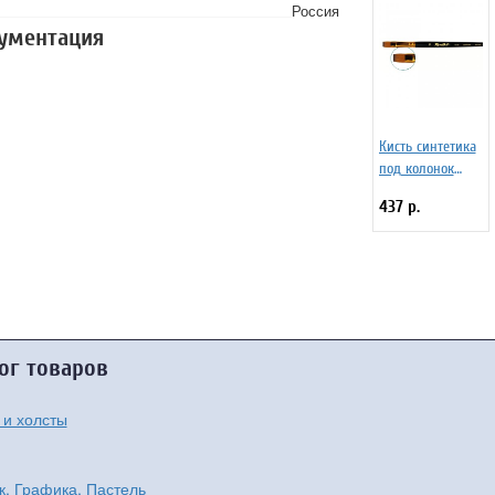
Россия
кументация
Кисть синтетика
под колонок
плоская 22 на
437 р.
короткой ручке
Серия 1S25 ЖS2-
22,05Ж
ог товаров
 и холсты
к, Графика, Пастель