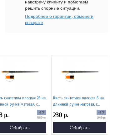
навстречу клиенту и помогаем
решить спорные ситуации.
Подробнее о гарантии, обмене и
возврате
ть синтетика плоская 26 на
Кисть синтетика плоская 6 на
нной ручке матовая, с
длинной ручке матовая, с
роченной вставкой Серия
укороченной вставкой Серия
-7 %
-5 %
93
р.
230
р.
7 ЖС2-26,07Ж
1327 ЖС2-06,07Ж
530
р.
242
р.
Выбрать
Выбрать