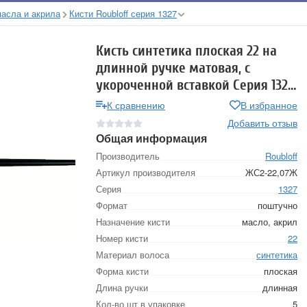
масла и акрила
Кисти Roubloff серия 1327
Кисть синтетика плоская 22 на
длинной ручке матовая, с
укороченной вставкой Серия 1327
ЖС2-22,07Ж
К сравнению
В избранное
Добавить отзыв
Общая информация
Производитель
Roubloff
Артикул производителя
ЖС2-22,07Ж
Серия
1327
Формат
поштучно
Назначение кисти
масло, акрил
Номер кисти
22
Материал волоса
синтетика
Форма кисти
плоская
Длина ручки
длинная
Кол-во шт в упаковке
5