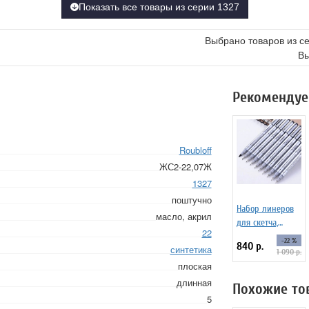
Показать все товары из серии 1327
Выбрано товаров из с
Вы
Рекомендуе
Roubloff
ЖС2-22,07Ж
1327
поштучно
Набор линеров
масло, акрил
для скетча,
22
черные SoulArt,
-22 %
840 р.
синтетика
10 шт.
1 090 р.
плоская
длинная
Похожие то
5