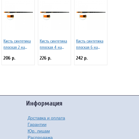
Кисть синтетика
Кисть синтетика
Кисть синтетика
плоская 2 на
плоская 4 на
плоская 6 на
длинной ручке
длинной ручке
длинной ручке
206 р.
226 р.
242 р.
матовая, с
матовая, с
матовая, с
укороченной
укороченной
укороченной
вставкой Серия
вставкой Серия
вставкой Серия
1327 ЖС2-02,07Ж
1327 ЖС2-04,07Ж
1327 ЖС2-06,07Ж
Информация
Доставка и оплата
Гарантии
Юр. лицам
Распродажа