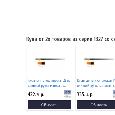
Купи от 2х товаров из серии 1327 со 
Кисть синтетика плоская 22 на
Кисть синтетика плоская 1
длинной ручке матовая, с
длинной ручке матовая , с
укороченной вставкой Серия
укороченной вставкой Сер
-7 %
422.
р.
335.
р.
5
4
1327 ЖС2-22,07Ж
1327 ЖС2-14,07Ж
451
р.
3
Выбрать
Выбрать