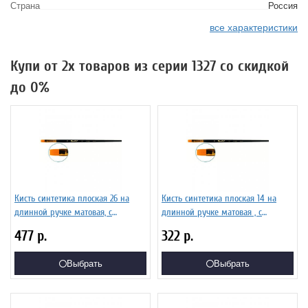
Страна
Россия
все характеристики
Купи от 2х товаров из серии 1327 со скидкой
до 0%
Кисть синтетика плоская 26 на
Кисть синтетика плоская 14 на
длинной ручке матовая, с
длинной ручке матовая , с
укороченной вставкой Серия 1327
укороченной вставкой Серия 1327
477
р.
322
р.
ЖС2-26,07Ж
ЖС2-14,07Ж
Выбрать
Выбрать