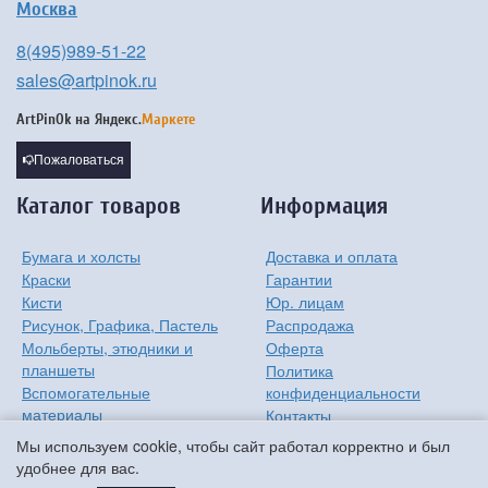
Москва
8(495)989-51-22
sales@artpinok.ru
ArtPinOk на
Яндекс.
Маркете
Пожаловаться
Каталог товаров
Информация
Бумага и холсты
Доставка и оплата
Краски
Гарантии
Кисти
Юр. лицам
Рисунок, Графика, Пастель
Распродажа
Мольберты, этюдники и
Оферта
планшеты
Политика
Вспомогательные
конфиденциальности
материалы
Контакты
Хобби
О компании
Мы используем cookie, чтобы сайт работал корректно и был
Детям
удобнее для вас.
Мастер-классы