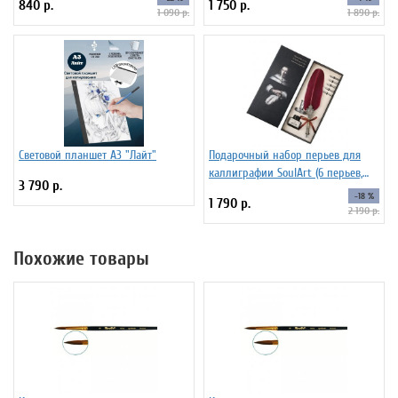
840 р.
1 750 р.
1 090 р.
1 890 р.
Световой планшет А3 "Лайт"
Подарочный набор перьев для
каллиграфии SoulArt (6 перьев,
3 790 р.
красный)
-18 %
1 790 р.
2 190 р.
Похожие товары