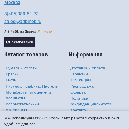
Москва
8(495)989-51-22
sales@artpinok.ru
ArtPinOk на
Яндекс.
Маркете
Пожаловаться
Каталог товаров
Информация
Бумага и холсты
Доставка и оплата
Краски
Гарантии
Кисти
Юр. лицам
Рисунок, Графика, Пастель
Распродажа
Мольберты, этюдники и
Оферта
планшеты
Политика
Вспомогательные
конфиденциальности
материалы
Контакты
Хобби
О компании
Мы используем cookie, чтобы сайт работал корректно и был
Детям
удобнее для вас.
Мастер-классы