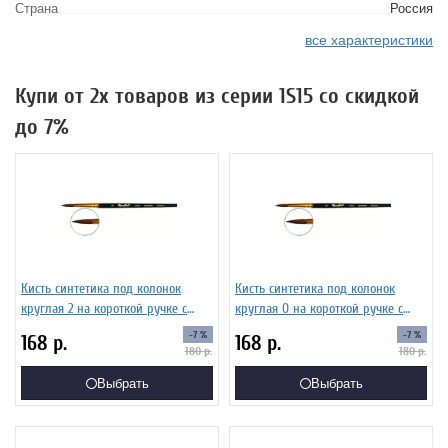
Страна
Россия
все характеристики
Купи от 2х товаров из серии 1S15 со скидкой
до 7%
Кисть синтетика под колонок
Кисть синтетика под колонок
круглая 2 на короткой ручке с
круглая 0 на короткой ручке с
укороченной вставкой Серия 1S15
укороченной вставкой Серия 1S15
-7 %
-7 %
168
р.
168
р.
ЖS1-02,05Ж
ЖS1-00,85Ж
180
р.
180
р.
Выбрать
Выбрать