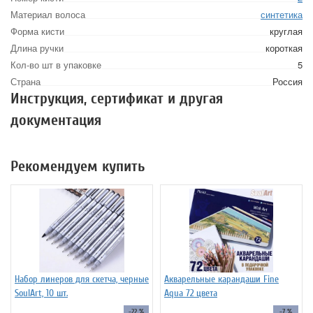
Материал волоса
синтетика
Форма кисти
круглая
Длина ручки
короткая
Кол-во шт в упаковке
5
Страна
Россия
Инструкция, сертификат и другая
документация
Рекомендуем купить
Набор линеров для скетча, черные
Акварельные карандаши Fine
SoulArt, 10 шт.
Aqua 72 цвета
-22 %
-7 %