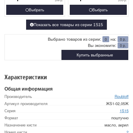
214
р.
290
р.
Выбрать
Выбрать
Показать все товары из серии 1S15
Выбрано товаров из серии:
на:
0
0
р.
Вы экономите:
0
р.
Купить выбранные
Характеристики
Общая информация
Производитель
Roubloff
Артикул производителя
ЖS1-02,05Ж
Серия
1S15
Формат
поштучно
Назначение кисти
масло, акрил
Номер кисти
2