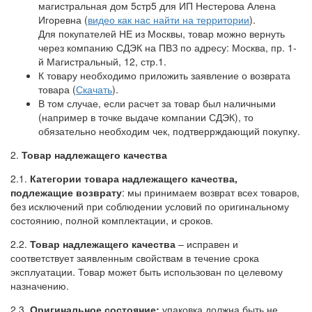
магистральная дом 5стр5 для ИП Нестерова Алена
Игоревна (
видео как нас найти на территории
).
Для покупателей НЕ из Москвы, товар можно вернуть
через компанию СДЭК на ПВЗ по адресу: Москва, пр. 1-
й Магистральный, 12, стр.1.
К товару необходимо приложить заявление о возврата
товара (
Скачать
).
В том случае, если расчет за товар был наличными
(например в точке выдаче компании СДЭК), то
обязательно необходим чек, подтверрждающий покупку.
2.
Товар надлежащего качества
2.1.
Категории товара надлежащего качества,
подлежащие возврату
: мы принимаем возврат всех товаров,
без исключений при соблюдении условий по оригинальному
состоянию, полной комплектации, и сроков.
2.2.
Товар надлежащего качества
– исправен и
соответствует заявленным свойствам в течение срока
эксплуатации. Товар может быть использован по целевому
назначению.
2.3.
Оригинальное состояние:
упаковка должна быть не