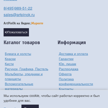
8(495)989-51-22
sales@artpinok.ru
ArtPinOk на
Яндекс.
Маркете
Пожаловаться
Каталог товаров
Информация
Бумага и холсты
Доставка и оплата
Краски
Гарантии
Кисти
Юр. лицам
Рисунок, Графика, Пастель
Распродажа
Мольберты, этюдники и
Оферта
планшеты
Политика
Вспомогательные
конфиденциальности
материалы
Контакты
Хобби
О компании
Мы используем cookie, чтобы сайт работал корректно и был
Детям
удобнее для вас.
Мастер-классы