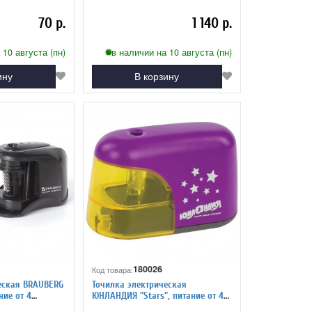
70 р.
1 140 р.
 10 августа (пн)
в наличии на 10 августа (пн)
ину
В корзину
180026
Код товара:
еская BRAUBERG
Точилка электрическая
ние от 4
ЮНЛАНДИЯ "Stars", питание от 4
ралевидное
батареек АА 228425