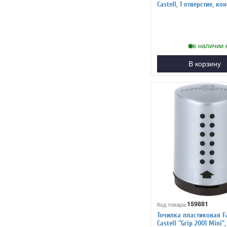
Castell, 1 отверстие, ко
в наличии 
В корзину
159881
Код товара:
Точилка пластиковая F
Castell "Grip 2001 Mini",