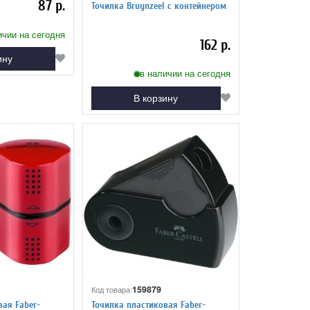
87 р.
Точилка Bruynzeel с контейнером
ичии на сегодня
162 р.
ину
в наличии на сегодня
В корзину
159879
Код товара:
вая Faber-
Точилка пластиковая Faber-