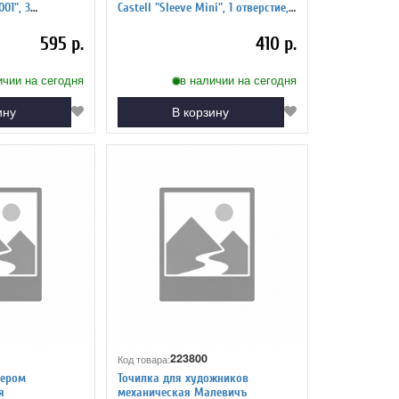
001", 3
Castell "Sleeve Mini", 1 отверстие,
ейнера, красная/
контейнер, черная
595 р.
410 р.
ичии на сегодня
в наличии на сегодня
ину
В корзину
223800
Код товара:
нером
Точилка для художников
я
механическая Малевичъ