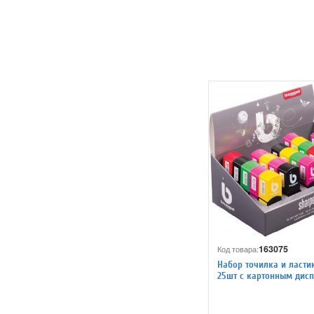
163075
Код товара:
Набор точилка и ластик
25шт с картонным дис