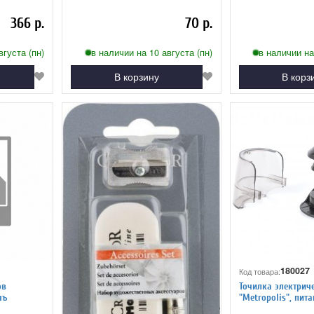
серебряная
366 р.
70 р.
вгуста (пн)
в наличии на 10 августа (пн)
в наличии на
В корзину
В корз
180027
Код товара:
ов
Точилка электрич
чъ
"Metropolis", пита
батареек АА, спи