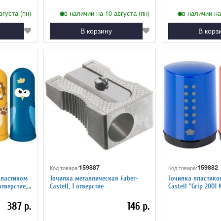
вгуста (пн)
в наличии на 10 августа (пн)
в наличии на
В корзину
В корз
159887
159882
Код товара:
Код товара:
 ластиком
Точилка металлическая Faber-
Точилка пластико
отверстие,
Castell, 1 отверстие
Castell "Grip 2001 M
отверстие, контей
синяя
387 р.
146 р.