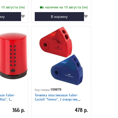
 10 августа (пн)
в наличии на 10 августа (пн)
ину
В корзину
159876
Код товара:
вая Faber-
Точилка пластиковая Faber-
ini", 1
Castell "Sleeve", 2 отверстия,
нер, красная/
контейнер, красная/синяя
366 р.
478 р.