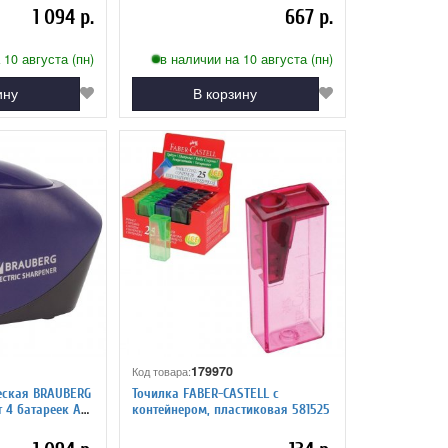
1 094 р.
667 р.
 10 августа (пн)
в наличии на 10 августа (пн)
ину
В корзину
179970
Код товара:
еская BRAUBERG
Точилка FABER-CASTELL с
т 4 батареек АА,
контейнером, пластиковая 581525
звие 228421