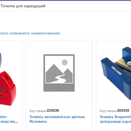
Точилки для карандашей
не
по новизне
по наименованию
224236
202435
Код товара:
Код товара:
aber-
Точилка металлическая цветная
Точилка Bruynzeel
отверстие,
Малевичъ
трехгранных кар
няя