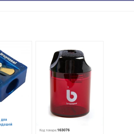
 для
андашей
163076
Код товара: