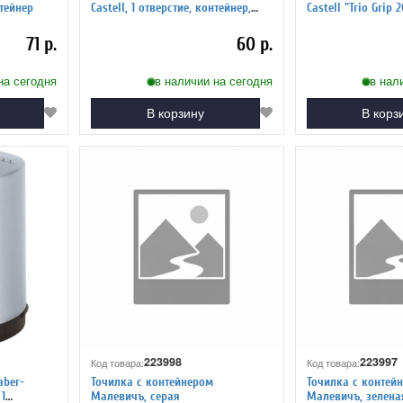
нтейнер
Castell, 1 отверстие, контейнер,
Castell "Trio Grip 2
зеленая
отверстия, 2 конт
синяя
71 р.
60 р.
на сегодня
в наличии на сегодня
в нал
В корзину
В корз
223998
223997
Код товара:
Код товара:
aber-
Точилка с контейнером
Точилка с контей
 1
Малевичъ, серая
Малевичъ, зелена