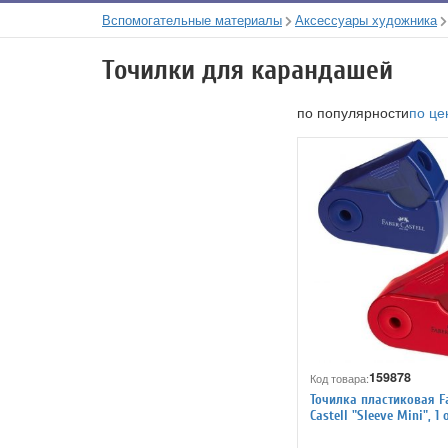
Вспомогательные материалы
Аксессуары художника
Точилки для карандашей
по популярности
по це
159878
Код товара:
Точилка пластиковая F
Castell "Sleeve Mini", 1 
контейнер, красная/си