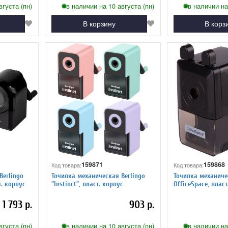
вгуста (пн)
в наличии на 10 августа (пн)
в наличии на
В корзину
В корз
159871
159868
Код товара:
Код товара:
Berlingo
Точилка механическая Berlingo
Точилка механиче
т. корпус
"Instinct", пласт. корпус
OfficeSpace, пласт
черная
1 793 р.
903 р.
вгуста (пн)
в наличии на 10 августа (пн)
в наличии на