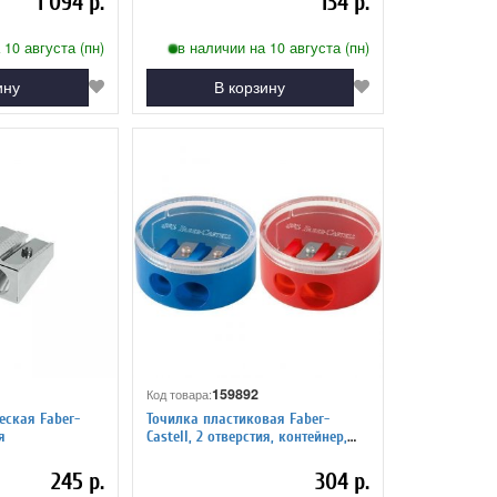
1 094 р.
134 р.
 10 августа (пн)
в наличии на 10 августа (пн)
ину
В корзину
159892
Код товара:
еская Faber-
Точилка пластиковая Faber-
я
Castell, 2 отверстия, контейнер,
красная/синяя
245 р.
304 р.