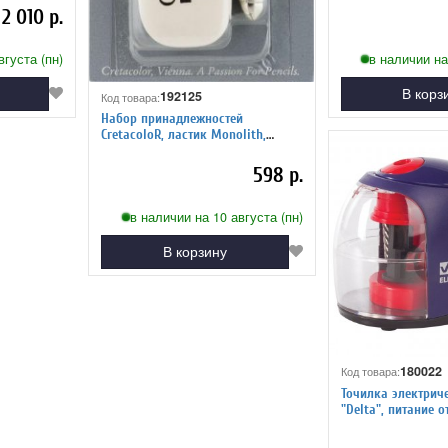
лезвие 228426
2 010 р.
вгуста (пн)
в наличии на
В корз
192125
Код товара:
Набор принадлежностей
CretacoloR, ластик Monolith,
точилка Monolith, защитный
металлический колпачок для
598 р.
каран
в наличии на 10 августа (пн)
В корзину
180022
Код товара:
Точилка электрич
"Delta", питание о
спиралевидное ле