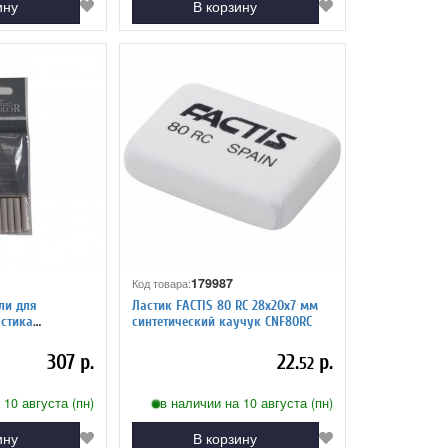
ину
В корзину
179987
Код товара:
ли для
Ластик FACTIS 80 RC 28х20х7 мм
астика
синтетический каучук CNF80RC
 в блистере
307 р.
22.
р.
52
 10 августа (пн)
в наличии на 10 августа (пн)
ину
В корзину