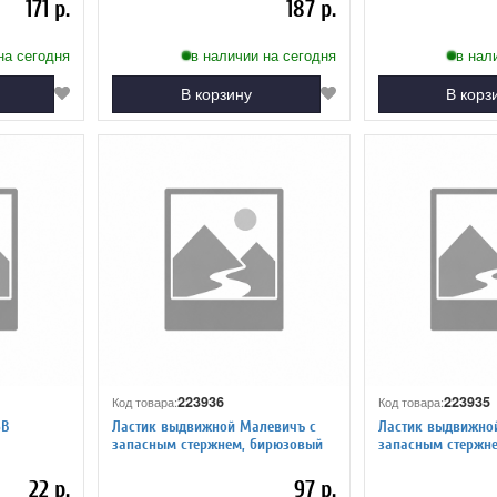
171 р.
187 р.
на сегодня
в наличии на сегодня
в нал
В корзину
В корз
223936
223935
Код товара:
Код товара:
6В
Ластик выдвижной Малевичъ с
Ластик выдвижно
запасным стержнем, бирюзовый
запасным стержн
22 р.
97 р.