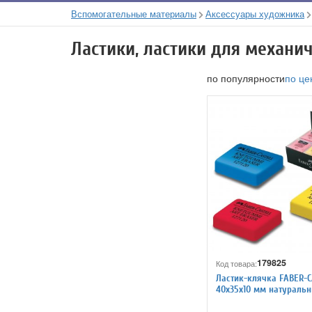
Вспомогательные материалы
Аксессуары художника
Ластики, ластики для механи
по популярности
по це
179825
Код товара:
Ластик-клячка FABER-C
40х35х10 мм натураль
127321