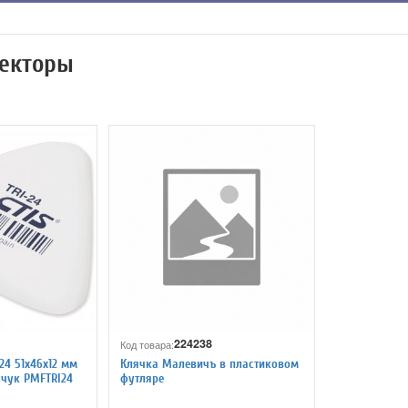
ректоры
224238
Код товара:
 24 51х46х12 мм
Клячка Малевичъ в пластиковом
учук PMFTRI24
футляре