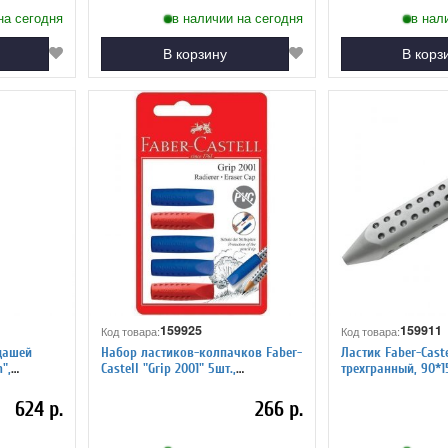
на сегодня
в наличии на сегодня
в нал
В корзину
В корз
159925
159911
Код товара:
Код товара:
дашей
Набор ластиков-колпачков Faber-
Ластик Faber-Castel
",
Castell "Grip 2001" 5шт.,
трехгранный, 90*1
трехгранный, 90*15*15мм, блистер
624 р.
266 р.