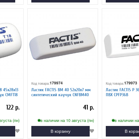
179974
179973
Код товара:
Код товара:
18 45х28х13
Ластик FACTIS BM 40 52х20х7 мм
Ластик FACTIS P 3
ук CMFT18
синтетический каучук CNFBM40
ПВХ CPFP36B
122 р.
41 р.
вгуста (пн)
в наличии на 10 августа (пн)
в наличии на
В корзину
В корз