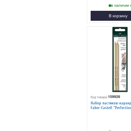
в наличии 
В корзину
159926
Код товара:
Набор ластиков-каран
Faber-Castell "Perfection
2шт.,блистер