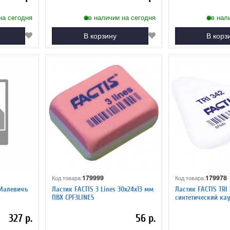
на сегодня
в наличии на сегодня
в нал
В корзину
В корз
179999
179978
Код товара:
Код товара:
 Малевичъ
Ластик FACTIS 3 Lines 30х24х13 мм
Ластик FACTIS TRI
ПВХ CPF3LINES
синтетический ка
327 р.
56 р.