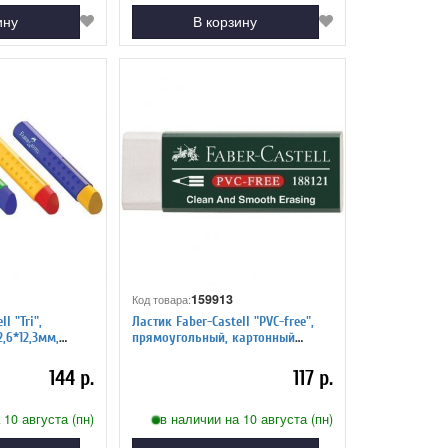
ину
В корзину
159913
Код товара:
l "Tri",
Ластик Faber-Castell "PVC-free",
,6*12,3мм,
прямоугольный, картонный
яр, ассорти
футляр, 31*23*12мм
144 р.
117 р.
 10 августа (пн)
в наличии на 10 августа (пн)