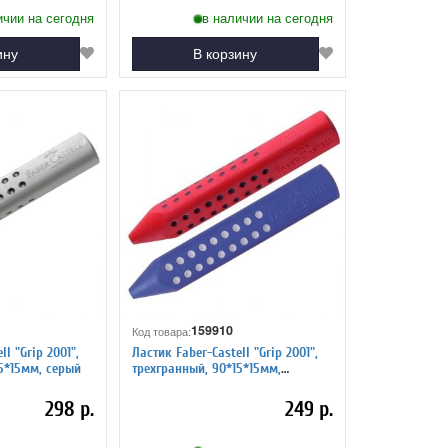
ичии на сегодня
в наличии на сегодня
ину
В корзину
159910
Код товара:
l "Grip 2001",
Ластик Faber-Castell "Grip 2001",
5*15мм, серый
трехгранный, 90*15*15мм,
красный/синий
298 р.
249 р.