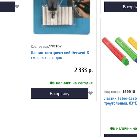
В корз
113167
Код товара:
Ластик электрический Derwent 8
сменных насадок
2 333 р.
в наличии на сегодня
159918
Код товара:
В корзину
Ластик Faber-Castel
треугольный, 83*12
пластиковый футл
в наличии на