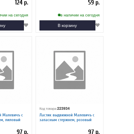
124 р.
59 р.
ичии на сегодня
в наличии на сегодня
ину
В корзину
223934
Код товара:
й Малевичъ с
Ластик выдвижной Малевичъ с
ем, лиловый
запасным стержнем, розовый
97 р.
97 р.