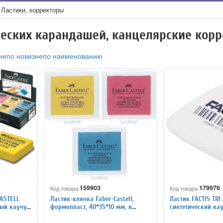
Ластики, корректоры
ческих карандашей, канцелярские кор
не
по новизне
по наименованию
159903
179976
Код товара:
Код товара:
ASTELL
Ластик-клячка Faber-Castell,
Ластик FACTIS TRI
ный каучук
формопласт, 40*35*10 мм, в
синтетический ка
пластиковом контейнере