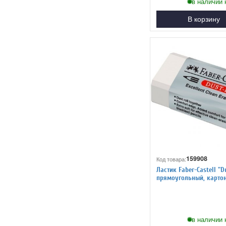
в наличии 
В корзину
159908
Код товара:
Ластик Faber-Castell "Du
прямоугольный, карто
футляр, 62*21,5*11,5мм
в наличии 