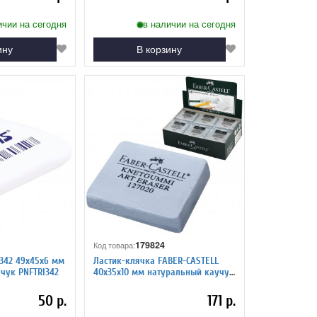
ичии на сегодня
в наличии на сегодня
ину
В корзину
179824
Код товара:
 342 49х45х6 мм
Ластик-клячка FABER-CASTELL
учук PNFTRI342
40х35х10 мм натуральный каучук
127220
50 р.
171 р.