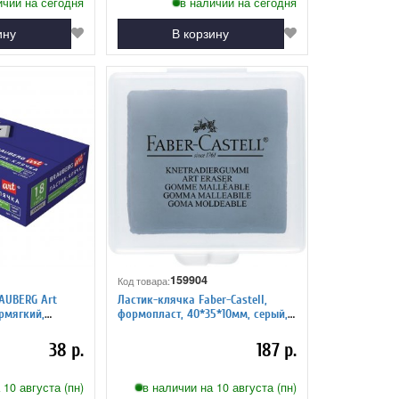
ичии на сегодня
в наличии на сегодня
ину
В корзину
159904
Код товара:
AUBERG Art
Ластик-клячка Faber-Castell,
рмягкий,
формопласт, 40*35*10мм, серый,
ук 228064
пластик. контейнер
38 р.
187 р.
 10 августа (пн)
в наличии на 10 августа (пн)