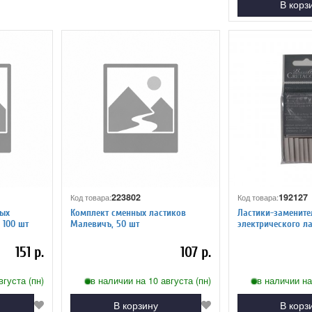
В корз
223802
192127
Код товара:
Код товара:
ных
Комплект сменных ластиков
Ластики-замените
 100 шт
Малевичъ, 50 шт
электрического л
CretacoloR, 10 шт.
151 р.
107 р.
вгуста (пн)
в наличии на 10 августа (пн)
в наличии на
В корзину
В корз