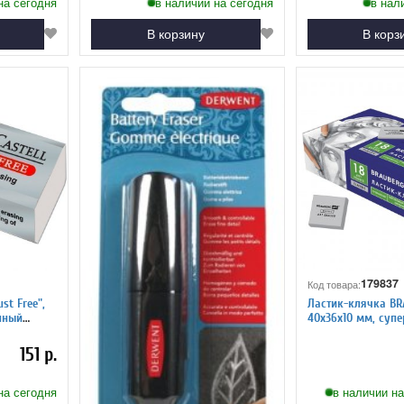
на сегодня
в наличии на сегодня
в нал
В корзину
В корз
179837
Код товара:
st Free",
Ластик-клячка BR
нный
40х36х10 мм, супе
натуральный кауч
151 р.
на сегодня
в наличии на