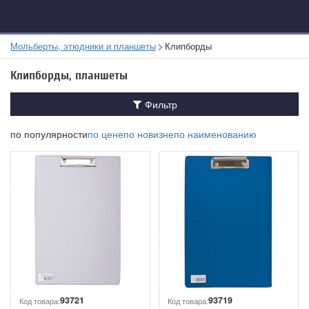
Мольберты, этюдники и планшеты
Клипборды
Клипборды, планшеты
Фильтр
по популярности
по цене
по новизне
по наименованию
93721
93719
Код товара:
Код товара: