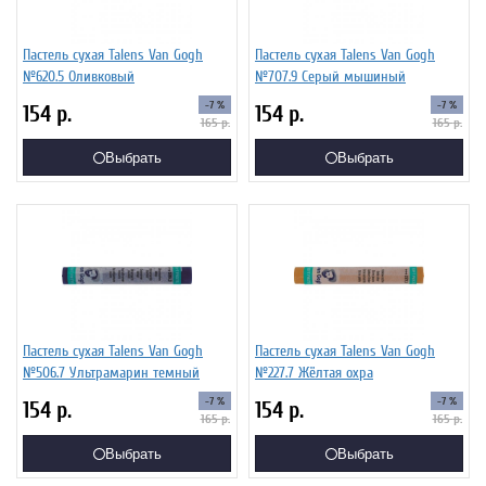
Пастель сухая Talens Van Gogh
Пастель сухая Talens Van Gogh
№620.5 Оливковый
№707.9 Серый мышиный
-7 %
-7 %
154
р.
154
р.
165
р.
165
р.
Выбрать
Выбрать
Пастель сухая Talens Van Gogh
Пастель сухая Talens Van Gogh
№506.7 Ультрамарин темный
№227.7 Жёлтая охра
-7 %
-7 %
154
р.
154
р.
165
р.
165
р.
Выбрать
Выбрать