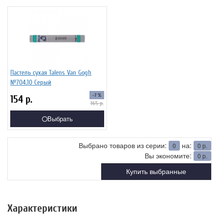
Пастель сухая Talens Van Gogh
№704.10 Серый
-7 %
154
р.
165
р.
Выбрать
Выбрано товаров из серии:
на:
0
0
р.
Вы экономите:
0
р.
Купить выбранные
Характеристики