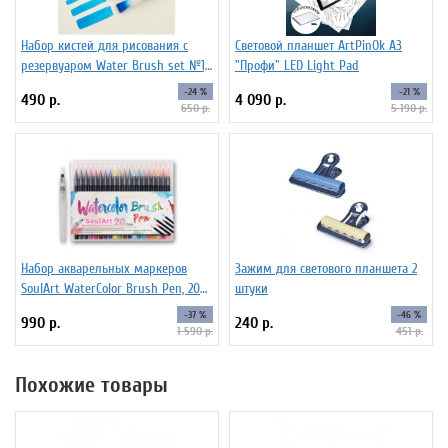
Набор кистей для рисования c
Световой планшет ArtPinOk А3
резервуаром Water Brush set №1,
"Профи" LED Light Pad
6 штук
-24 %
-21 %
490 р.
4 090 р.
650 р.
5 190 р.
Набор акварельных маркеров
Зажим для светового планшета 2
SoulArt WaterColor Brush Pen, 20
штуки
цветов
-37 %
-46 %
990 р.
240 р.
1 590 р.
451 р.
Похожие товары