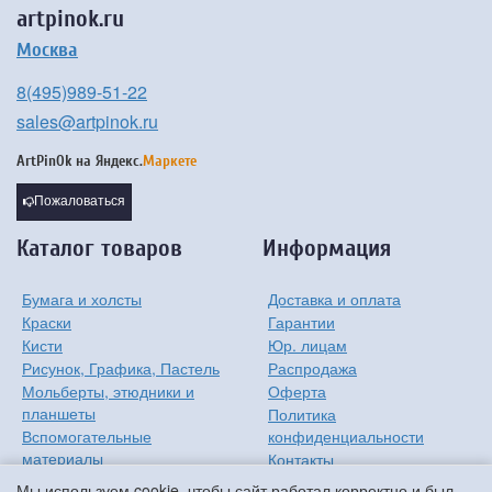
artpinok.ru
Москва
8(495)989-51-22
sales@artpinok.ru
ArtPinOk на
Яндекс.
Маркете
Пожаловаться
Каталог товаров
Информация
Бумага и холсты
Доставка и оплата
Краски
Гарантии
Кисти
Юр. лицам
Рисунок, Графика, Пастель
Распродажа
Мольберты, этюдники и
Оферта
планшеты
Политика
Вспомогательные
конфиденциальности
материалы
Контакты
Хобби
О компании
Мы используем cookie, чтобы сайт работал корректно и был