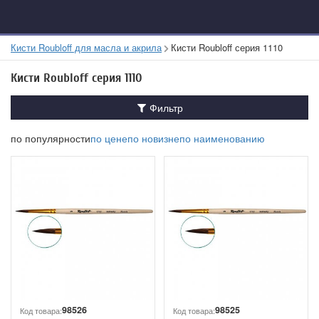
Кисти Roubloff для масла и акрила
Кисти Roubloff серия 1110
Кисти Roubloff серия 1110
Фильтр
по популярности
по цене
по новизне
по наименованию
98526
98525
Код товара:
Код товара: