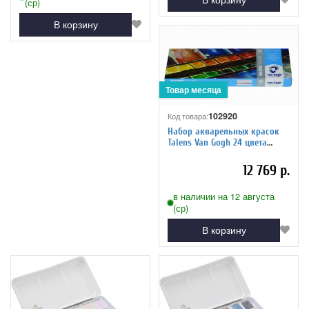
(ср)
В корзину
102920
Код товара:
Набор акварельных красок
Talens Van Gogh 24 цвета
кювета металлический короб,
20838624
12 769 р.
в наличии на 12 августа
(ср)
В корзину