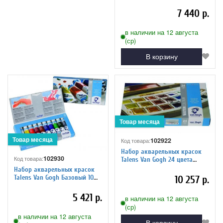
кювет
7 440 р.
в наличии на 12 августа
(ср)
В корзину
102922
Код товара:
Набор акварельных красок
102930
Код товара:
Talens Van Gogh 24 цвета
кювета пластиковый короб,
Набор акварельных красок
20808624
Talens Van Gogh Базовый 10
10 257 р.
цветов*10 мл, 20820110
5 421 р.
в наличии на 12 августа
(ср)
в наличии на 12 августа
В корзину