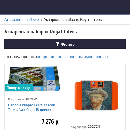
Акварель в наборах
Акварель в наборах Royal Talens
Акварель в наборах Royal Talens
Фильтр
по популярности
по цене
по новизне
по наименованию
102926
Код товара:
Набор акварельных красок
Talens Van Gogh 18 цветов
кювета пластиковый короб,
20808618
7 276 р.
202724
Код товара: