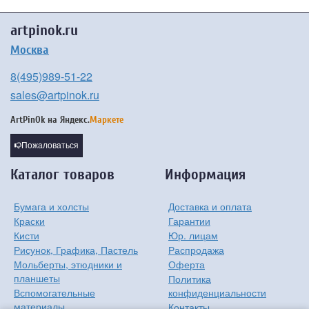
artpinok.ru
Москва
8(495)989-51-22
sales@artpinok.ru
ArtPinOk на
Яндекс.
Маркете
Пожаловаться
Каталог товаров
Информация
Бумага и холсты
Доставка и оплата
Краски
Гарантии
Кисти
Юр. лицам
Рисунок, Графика, Пастель
Распродажа
Мольберты, этюдники и
Оферта
планшеты
Политика
Вспомогательные
конфиденциальности
материалы
Контакты