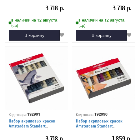
12цв*20мл пейзаж
12цв*20мл пастельные цвета
3 718 р.
3 718 р.
в наличии на 12 августа
в наличии на 12 августа
(ср)
(ср)
В корзину
В корзину
192991
192990
Код товара:
Код товара:
Набор акриловых красок
Набор акриловых красок
Amsterdam Standart
Amsterdam Standart
12цв*20мл оттенки серого
6цв*20мл портрет
3 718 р.
1 859 р.