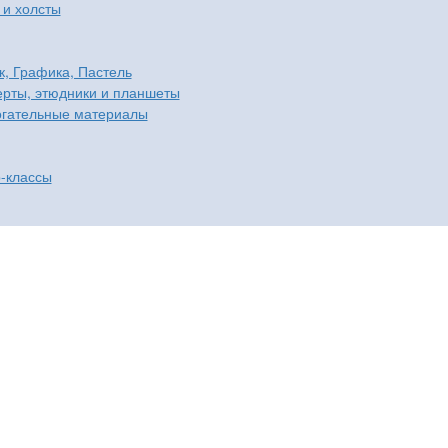
 и холсты
к, Графика, Пастель
рты, этюдники и планшеты
гательные материалы
-классы