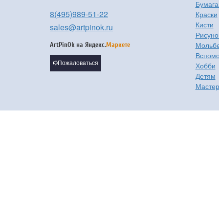
Бумага
8(495)989-51-22
Краски
Кисти
sales@artpinok.ru
Рисуно
Мольбе
ArtPinOk на
Яндекс.
Маркете
Вспомо
Пожаловаться
Хобби
Детям
Мастер