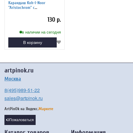
Карандаш Koh-I-Noor
"Aristochrom" с
многоцветным грифелем
130 р.
в наличии на сегодня
В корзину
artpinok.ru
Москва
8(495)989-51-22
sales@artpinok.ru
ArtPinOk на
Яндекс.
Маркете
Пожаловаться
Каталог товаров
Информация