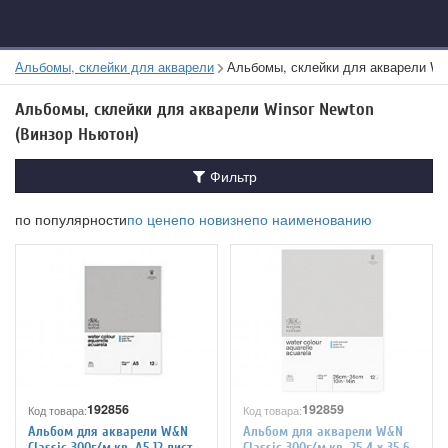
Альбомы, склейки для акварели
Альбомы, склейки для акварели W
Альбомы, склейки для акварели Winsor Newton
(Винзор Ньютон)
Фильтр
по популярности
по цене
по новизне
по наименованию
192856
192859
Код товара:
Код товара:
Альбом для акварели W&N
Альбом для акварели W&N
Classic 300г/м.кв, А5,12 лист
Classic 300г/м.кв, 25,4 х 35,6