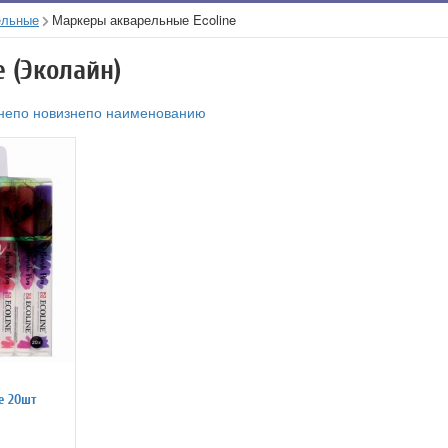
ельные
Маркеры акварельные Ecoline
 (Эколайн)
не
по новизне
по наименованию
e 20шт