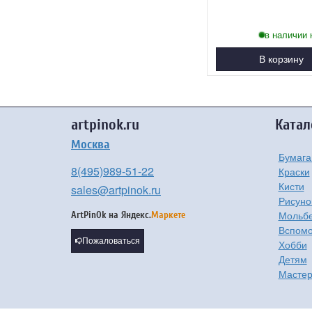
в наличии 
В корзину
artpinok.ru
Катал
Москва
Бумага
8(495)989-51-22
Краски
Кисти
sales@artpinok.ru
Рисуно
Мольбе
ArtPinOk на
Яндекс.
Маркете
Вспомо
Пожаловаться
Хобби
Детям
Мастер