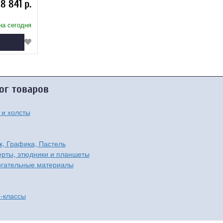
8 841 р.
на сегодня
ог товаров
 и холсты
к, Графика, Пастель
рты, этюдники и планшеты
гательные материалы
-классы