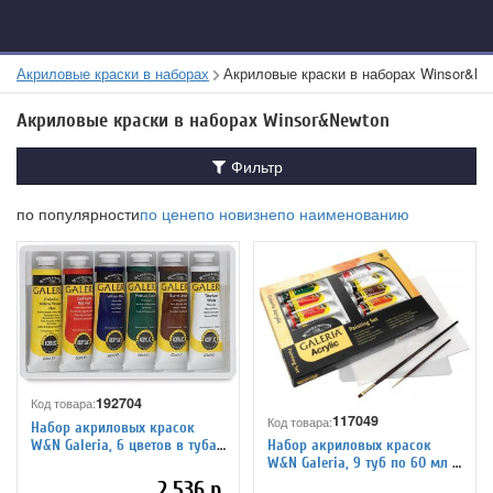
Акриловые краски в наборах
Акриловые краски в наборах Winsor&Ne
Акриловые краски в наборах Winsor&Newton
Фильтр
по популярности
по цене
по новизне
по наименованию
192704
Код товара:
117049
Код товара:
Набор акриловых красок
W&N Galeria, 6 цветов в тубах
Набор акриловых красок
по 60 мл
W&N Galeria, 9 туб по 60 мл +
аксессуары, картонная
2 536 р.