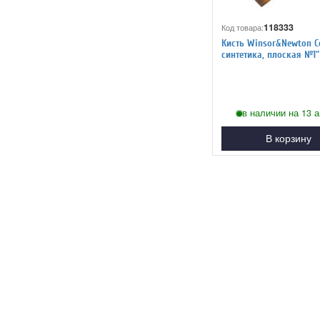
118333
Код товара:
Кисть Winsor&Newton C
синтетика, плоская №1"
в наличии на 13 а
В корзину