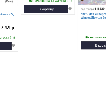
в наличии на 13 августа (чт)
118329
Код товара:
В корзину
Кисть для акваре
otman 777,
Winsor&Newton Co
синтетика, плоска
ручка
2 421 р.
в наличии на
вгуста (чт)
В корз