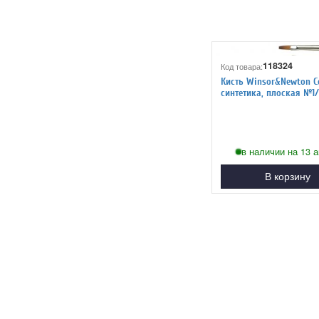
118324
Код товара:
Кисть Winsor&Newton C
синтетика, плоская №1/
длинная ручка
в наличии на 13 а
В корзину