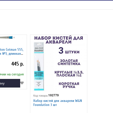
ton Cotman 555,
ная
445 р.
ичии на сегодня
ину
192779
Код товара:
Набор кистей для акварели W&N
Foundation 3 шт