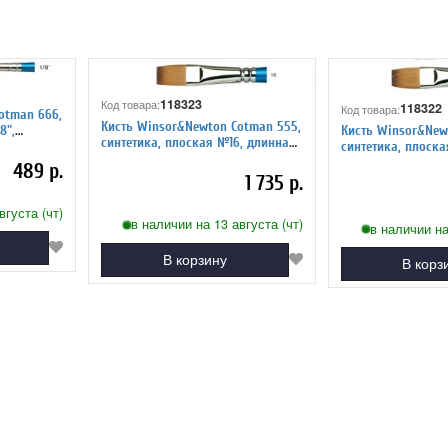
118323
Код товара:
118322
Код товара:
otman 666,
Кисть Winsor&Newton Cotman 555,
Кисть Winsor&New
8",
синтетика, плоская №16, длинная
синтетика, плоская №14, длин
ручка
ручка
489 р.
1 735 р.
вгуста (чт)
в наличии на 13 августа (чт)
в наличии на
В корзину
В корз