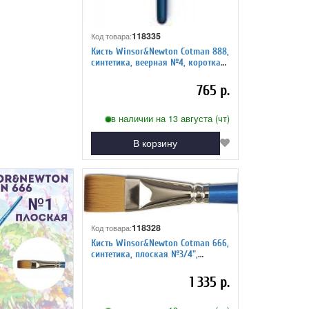
118335
Код товара:
Кисть Winsor&Newton Cotman 888,
синтетика, веерная №4, короткая
ручка
765 р.
в наличии на 13 августа (чт)
В корзину
118328
Код товара:
Кисть Winsor&Newton Cotman 666,
синтетика, плоская №3/4",
длинная ручка
1 335 р.