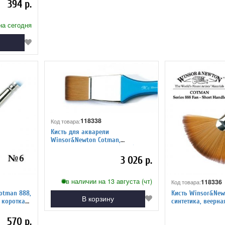
394 р.
на сегодня
118338
Код товара:
Кисть для акварели
Winsor&Newton Cotman,
синтетика, флейц, №2" (5 см)
3 026 р.
в наличии на 13 августа (чт)
118336
Код товара:
otman 888,
Кисть Winsor&New
В корзину
, короткая
синтетика, веерна
ручка, WN530800
570 р.