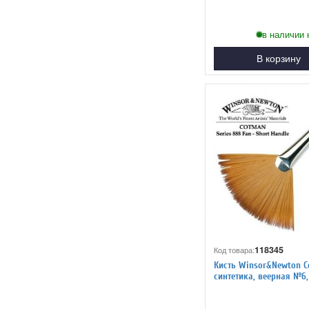
в наличии 
В корзину
118345
Код товара:
Кисть Winsor&Newton C
синтетика, веерная №6
ручка