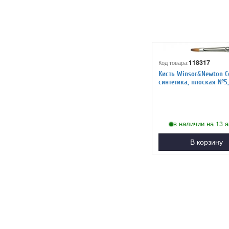
118317
Код товара:
Кисть Winsor&Newton C
синтетика, плоская №5, длинная
ручка
в наличии на 13 а
В корзину