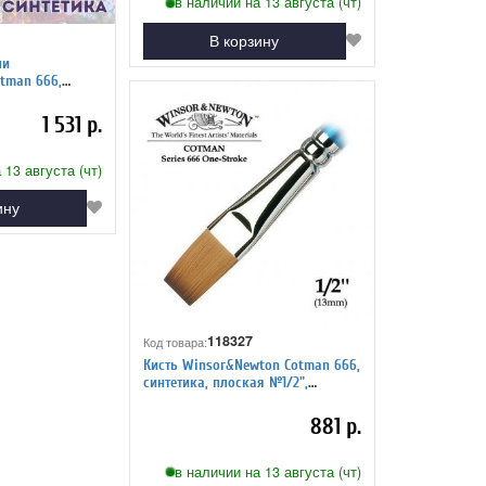
в наличии на 13 августа (чт)
В корзину
ли
tman 666,
я №1", длинная
1 531 р.
 13 августа (чт)
ину
118327
Код товара:
Кисть Winsor&Newton Cotman 666,
синтетика, плоская №1/2",
длинная ручка
881 р.
в наличии на 13 августа (чт)