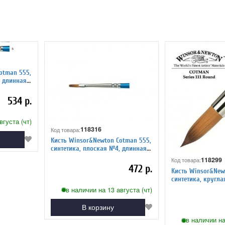
otman 555,
534 р.
вгуста (чт)
118316
Код товара:
Кисть Winsor&Newton Cotman 555,
синтетика, плоская №4, длинная
ручка
118299
Код товара:
472 р.
Кисть Winsor&Newt
синтетика, кругл
в наличии на 13 августа (чт)
В корзину
в наличии на