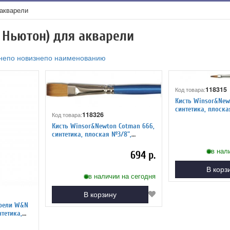
 акварели
 Ньютон) для акварели
не
по новизне
по наименованию
118315
Код товара:
Кисть Winsor&New
синтетика, плоская №3, длин
118326
Код товара:
ручка
Кисть Winsor&Newton Cotman 666,
синтетика, плоская №3/8",
длинная ручка
в нал
694 р.
В корз
в наличии на сегодня
В корзину
арели W&N
нтетика,