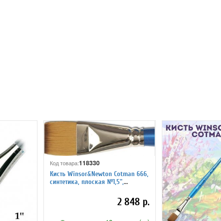
118330
Код товара:
Кисть Winsor&Newton Cotman 666,
синтетика, плоская №1,5",
длинная ручка
2 848 р.