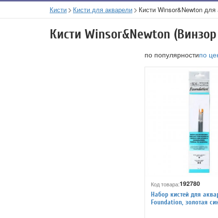
Кисти
Кисти для акварели
Кисти Winsor&Newton для
Кисти Winsor&Newton (Винзор
по популярности
по це
192780
Код товара:
Набор кистей для акв
Foundation, золотая си
короткая ручка, 3 шт.