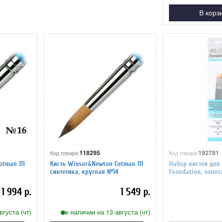
В корз
118295
192781
Код товара:
Код товара:
tman 111
Кисть Winsor&Newton Cotman 111
Набор кистей для
синтетика, круглая №14
Foundation, золот
короткая ручка, 4
1 994 р.
1 549 р.
вгуста (чт)
в наличии на 13 августа (чт)