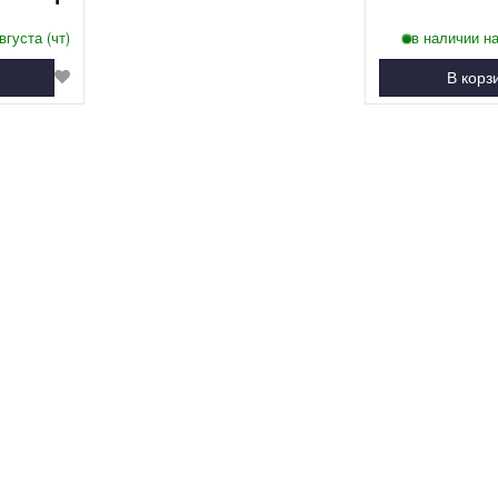
вгуста (чт)
в наличии на
В корз