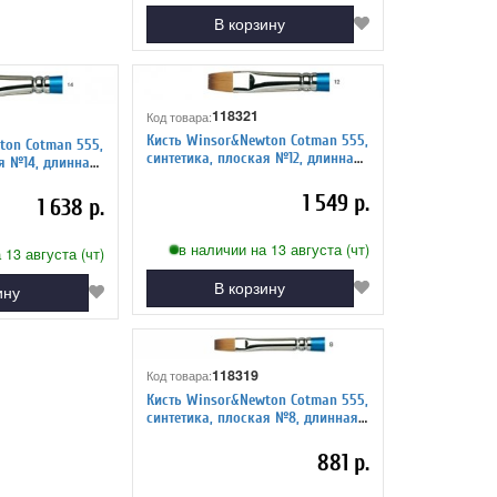
В корзину
118321
Код товара:
Кисть Winsor&Newton Cotman 555,
ton Cotman 555,
синтетика, плоская №12, длинная
ная
ручка
1 549 р.
1 638 р.
в наличии на 13 августа (чт)
 13 августа (чт)
В корзину
ину
118319
Код товара:
Кисть Winsor&Newton Cotman 555,
синтетика, плоская №8, длинная
ручка
881 р.