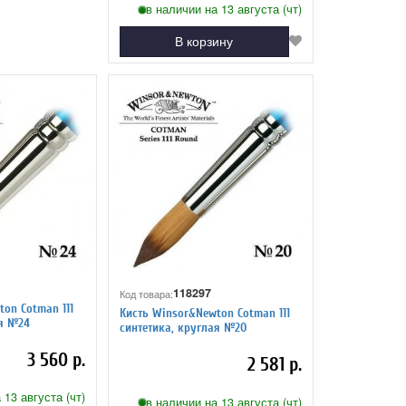
в наличии на 13 августа (чт)
В корзину
118297
Код товара:
on Cotman 111
Кисть Winsor&Newton Cotman 111
ая №24
синтетика, круглая №20
3 560 р.
2 581 р.
 13 августа (чт)
в наличии на 13 августа (чт)