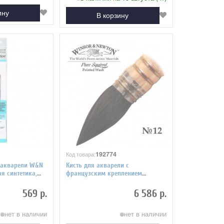
ину
В корзину
192774
Код товара:
 акварели W&N
Кисть для акварели с
ая синтетика,
французским креплением
 шт.
Winsor&Newton Pure Squirrel,
белка, №12
569 р.
6 586 р.
нет в наличии
нет в наличии