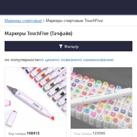
Маркеры спиртовые
Маркеры спиртовые TouchFive
Маркеры TouchFive (Тачфайв)
Фильтр
по популярности
по цене
по новизне
по наименованию
108413
123095
Код товара:
Код товара: