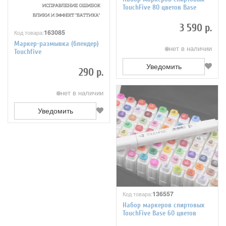
TouchFive 80 цветов Base
3 590 р.
163085
Код товара:
Маркер-размывка (блендер)
нет в наличии
Touchfive
Уведомить
290 р.
нет в наличии
Уведомить
136557
Код товара:
Набор маркеров спиртовых
TouchFive Base 60 цветов