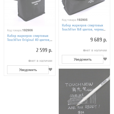
192905
Код товара:
Набор маркеров спиртовых
TouchFive 168 цветов, черный
192906
Код товара:
корпус
Набор маркеров спиртовых
9 689 р.
TouchFive Original 40 цветов,
черный корпус
2 599 р.
нет в наличии
Уведомить
нет в наличии
Уведомить