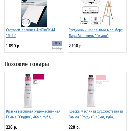
Световой планшет ArtPinOk А4
Студийный напольный мольберт
"Лайт"
Лира Малевичъ "Симпл"
-45 %
1 090 р.
2 190 р.
1 990 р.
Похожие товары
Краска масляная художественная
Краска масляная художественная
Гамма "Студия", 46мл, туба,
Гамма "Студия", 46мл, туба,
розовая
неаполитанская красная (имит)
228 р.
228 р.