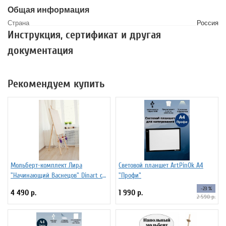
Общая информация
Страна
Россия
Инструкция, сертификат и другая
документация
Рекомендуем купить
Мольберт-комплект Лира
Световой планшет ArtPinOk А4
"Начинающий Васнецов" Dinart с
"Профи"
планшетом 50х70 см и
-23 %
4 490 р.
1 990 р.
стаканчиками
2 590 р.