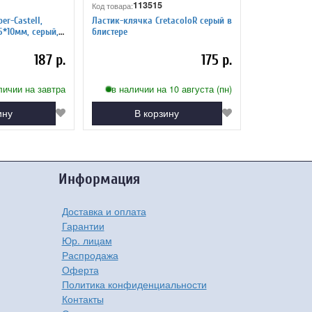
113515
Код товара:
er-Castell,
Ластик-клячка CretacoloR серый в
5*10мм, серый,
блистере
р
187 р.
175 р.
личии на завтра
в наличии на 10 августа (пн)
ину
В корзину
Информация
Доставка и оплата
Гарантии
Юр. лицам
Распродажа
Оферта
Политика конфиденциальности
Контакты