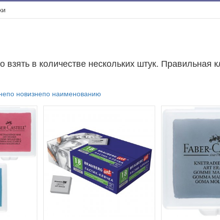
ки
 взять в количестве нескольких штук. Правильная кл
не
по новизне
по наименованию