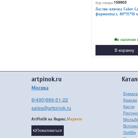
159903
Код товара:
Ластик-клячка Faber-Cas
формопласт, 40*35*10 
пластиковом контейне
в наличии 
В корзину
artpinok.ru
Катал
Москва
Бумага
8(495)989-51-22
Краски
Кисти
sales@artpinok.ru
Рисуно
Мольбе
ArtPinOk на
Яндекс.
Маркете
Вспомо
Пожаловаться
Хобби