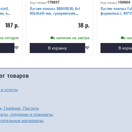
179837
159904
Код товара:
Код товара:
tell,
Ластик-клячка BRAUBERG Art
Ластик-клячка Fab
мм, в
40х36х10 мм, супермягкий,
формопласт, 40*3
ре
натуральный каучук 228064
пластик. контейне
187 р.
38 р.
на сегодня
в наличии на завтра
в на
В корзину
В корз
ог товаров
 и холсты
к, Графика, Пастель
рты, этюдники и планшеты
гательные материалы